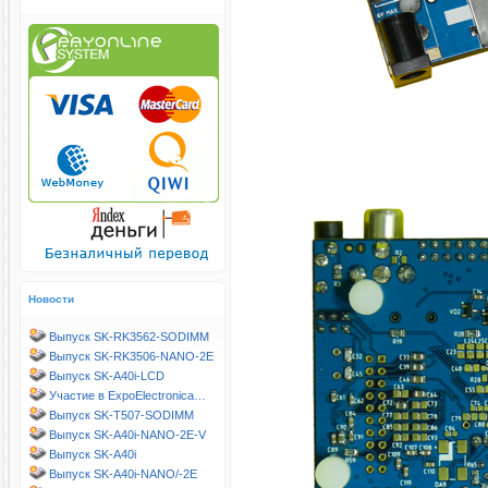
Новости
Выпуск SK-RK3562-SODIMM
Выпуск SK-RK3506-NANO-2E
Выпуск SK-A40i-LCD
Участие в ExpoElectronica…
Выпуск SK-T507-SODIMM
Выпуск SK-A40i-NANO-2E-V
Выпуск SK-A40i
Выпуск SK-A40i-NANO/-2E