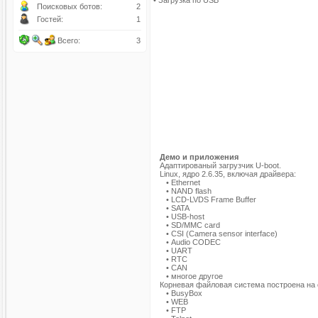
• Загрузка по USB
Поисковых ботов:
2
Гостей:
1
Всего:
3
Демо и приложения
Адаптированый загрузчик U-boot.
Linux, ядро 2.6.35, включая драйвера:
• Ethernet
• NAND flash
• LCD-LVDS Frame Buffer
• SATA
• USB-host
• SD/MMC card
• CSI (Camera sensor interface)
• Audio CODEC
• UART
• RTC
• CAN
• многое другое
Корневая файловая система построена на ос
• BusyBox
• WEB
• FTP