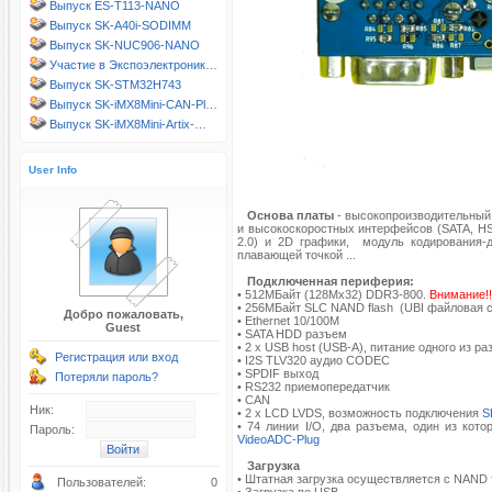
Выпуск ES-T113-NANO
Выпуск SK-A40i-SODIMM
Выпуск SK-NUC906-NANO
Участие в Экспоэлектроник…
Выпуск SK-STM32H743
Выпуск SK-iMX8Mini-CAN-Pl…
Выпуск SK-iMX8Mini-Artix-…
User Info
Основа платы
- высокопроизводительный
и высокоскоростных интерфейсов (SATA, HS
2.0) и 2D графики, модуль кодирования-д
плавающей точкой ...
Подключенная периферия:
• 512MБайт (128Mx32) DDR3-800.
Внимание!
• 256МБайт SLC NAND flash (UBI файловая с
Добро пожаловать,
• Ethernet 10/100M
Guest
• SATA HDD разъем
• 2 x USB host (USB-A), питание одного из 
Регистрация или вход
• I2S TLV320 аудио CODEC
• SPDIF выход
Потеряли пароль?
• RS232 приемопередатчик
• CAN
Ник:
• 2 x LCD LVDS, возможность подключения
S
• 74 линии I/O, два разъема, один из ко
Пароль:
VideoADC-Plug
Загрузка
• Штатная загрузка осуществляется с NAND f
Пользователей:
0