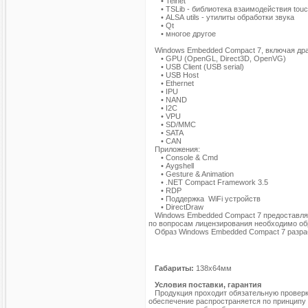
• Telnet
• TSLib - библиотека взаимодействия tou
• ALSA utils - утилиты обработки звука
• Qt
• многое другое
Windows Embedded Compact 7, включая дра
• GPU (OpenGL, Direct3D, OpenVG)
• USB Client (USB serial)
• USB Host
• Ethernet
• IPU
• NAND
• I2C
• VPU
• SD/MMC
• SATA
• CAN
Приложения:
• Console & Cmd
• Aygshell
• Gesture & Animation
• .NET Compact Framework 3.5
• RDP
• Поддержка WiFi устройств
• DirectDraw
Windows Embedded Compact 7 предоставляет
по вопросам лицензирования необходимо об
Образ Windows Embedded Compact 7 разр
Габариты:
138х64мм
Условия поставки, гарантия
Продукция проходит обязательную проверку
обеспечение распространяется по принципу 