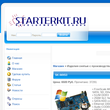
Ник:
Пароль:
Навигация
Главная
О нас
Магазин
» Изделия снятые с производств
Магазин
Где/как купить
SK-iMX53
Форум
Цена: 6500 Руб.
Прочитано: 37291
Статьи
• FreeScale i
Новости
SATA, SD, Ethe
• 512M DDR3
• 256M SLC N
Опросы
• SATA HDD c
• Ethernet 10
Поиск
• Audio CODE
• SPDIF out