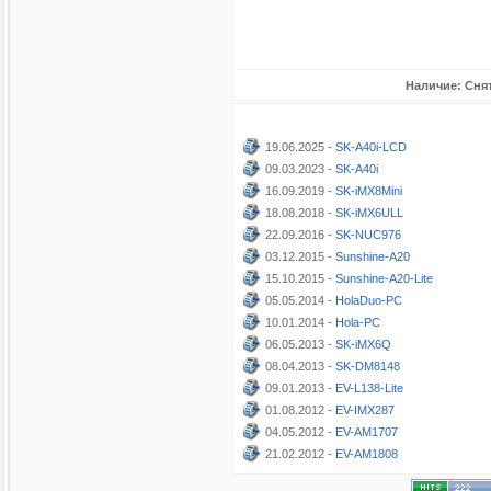
Наличие: Снят
19.06.2025 -
SK-A40i-LCD
09.03.2023 -
SK-A40i
16.09.2019 -
SK-iMX8Mini
18.08.2018 -
SK-iMX6ULL
22.09.2016 -
SK-NUC976
03.12.2015 -
Sunshine-A20
15.10.2015 -
Sunshine-A20-Lite
05.05.2014 -
HolaDuo-PC
10.01.2014 -
Hola-PC
06.05.2013 -
SK-iMX6Q
08.04.2013 -
SK-DM8148
09.01.2013 -
EV-L138-Lite
01.08.2012 -
EV-IMX287
04.05.2012 -
EV-AM1707
21.02.2012 -
EV-AM1808