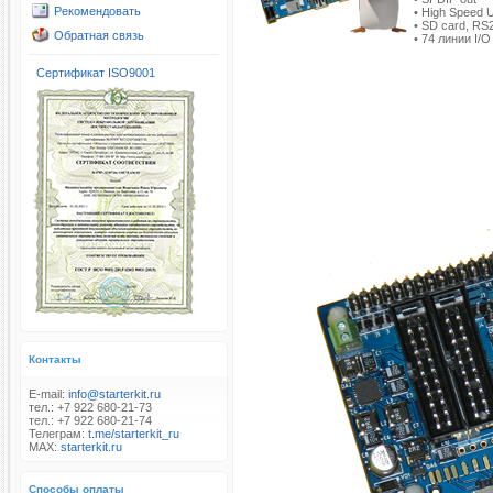
Рекомендовать
• High Speed 
• SD card, R
Обратная связь
• 74 линии I/O
Сертификат ISO9001
Контакты
E-mail:
info@starterkit.ru
тел.: +7 922 680-21-73
тел.: +7 922 680-21-74
Телеграм:
t.me/starterkit_ru
MAX:
starterkit.ru
Способы оплаты