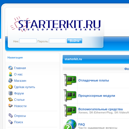
Ник:
Пароль:
Навигация
starterkit.ru
Главная
Фо
О нас
Отладочные платы
Магазин
Где/как купить
Форум
Процессорные модули
Статьи
Новости
Вспомогательные средства
Xerxes, SK-Ethernet-Plug, SK-VideoA
Опросы
Поиск
FAQ
Часто задаваемые вопросы