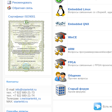
Рекомендовать
Обратная связь
Embedded Linux
Вопросы связанные со сборкой, ада
Сертификат ISO9001
Embedded QNX
WinCE
ARM
Вопросы программирования/конфигу
FPGA
Вопросы связанные с FPGA проекти
Общение
Прочие вопросы
Контакты
Старый форум
E-mail:
info@starterkit.ru
Архив форума
тел.: +7 922 680-21-73
тел.: +7 922 680-21-74
Телеграм:
t.me/starterkit_ru
MAX:
starterkit.ru
Есть н
Способы оплаты