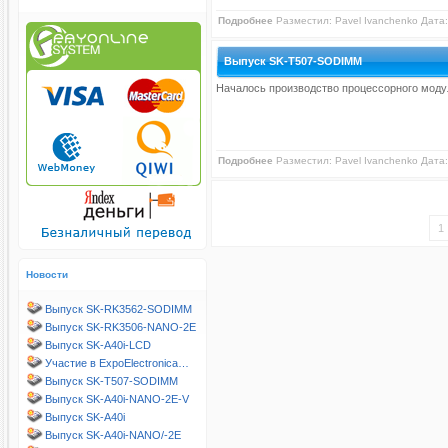
Подробнее
Разместил:
Pavel Ivanchenko
Дата:
Выпуск SK-T507-SODIMM
Началось производство процессорного модуля
Подробнее
Разместил:
Pavel Ivanchenko
Дата:
1
Новости
Выпуск SK-RK3562-SODIMM
Выпуск SK-RK3506-NANO-2E
Выпуск SK-A40i-LCD
Участие в ExpoElectronica…
Выпуск SK-T507-SODIMM
Выпуск SK-A40i-NANO-2E-V
Выпуск SK-A40i
Выпуск SK-A40i-NANO/-2E