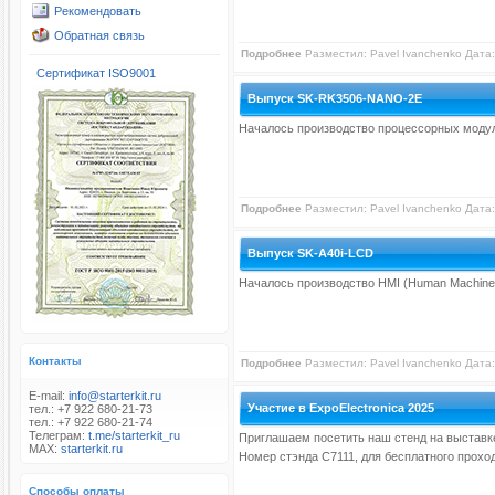
Рекомендовать
Обратная связь
Подробнее
Разместил:
Pavel Ivanchenko
Дата:
Сертификат ISO9001
Выпуск SK-RK3506-NANO-2E
Началось производство процессорных модул
Подробнее
Разместил:
Pavel Ivanchenko
Дата:
Выпуск SK-A40i-LCD
Началось производство HMI (Human Machine In
Контакты
Подробнее
Разместил:
Pavel Ivanchenko
Дата:
E-mail:
info@starterkit.ru
Участие в ExpoElectronica 2025
тел.: +7 922 680-21-73
тел.: +7 922 680-21-74
Телеграм:
t.me/starterkit_ru
Приглашаем посетить наш стенд на выставке 
MAX:
starterkit.ru
Номер стэнда С7111, для бесплатного прохо
Способы оплаты