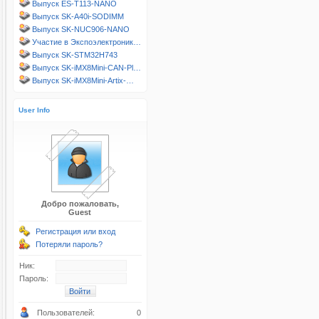
Выпуск ES-T113-NANO
Выпуск SK-A40i-SODIMM
Выпуск SK-NUC906-NANO
Участие в Экспоэлектроник…
Выпуск SK-STM32H743
Выпуск SK-iMX8Mini-CAN-Pl…
Выпуск SK-iMX8Mini-Artix-…
User Info
Добро пожаловать,
Guest
Регистрация или вход
Потеряли пароль?
Ник:
Пароль:
Пользователей:
0