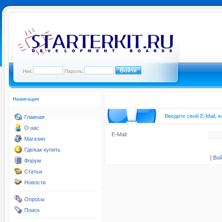
Ник:
Пароль:
Навигация
Введите свой E-Mail, 
Главная
О нас
E-Mail:
Магазин
Где/как купить
[
Вой
Форум
Статьи
Новости
Опросы
Поиск