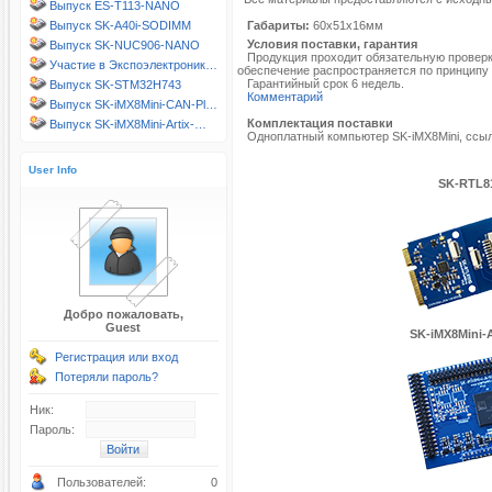
Выпуск ES-T113-NANO
Выпуск SK-A40i-SODIMM
Габариты:
60х51х16мм
Условия поставки, гарантия
Выпуск SK-NUC906-NANO
Продукция проходит обязательную проверку
Участие в Экспоэлектроник…
обеспечение распространяется по принципу 
Гарантийный срок 6 недель.
Выпуск SK-STM32H743
Комментарий
Выпуск SK-iMX8Mini-CAN-Pl…
Комплектация поставки
Выпуск SK-iMX8Mini-Artix-…
Одноплатный компьютер SK-iMX8Mini, ссыл
User Info
SK-RTL8
Добро пожаловать,
Guest
SK-iMX8Mini-A
Регистрация или вход
Потеряли пароль?
Ник:
Пароль:
Пользователей:
0