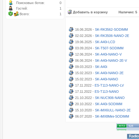
Поисковых ботов:
0
Гостей:
1
Добавить в корзину
Наличие: 5
Всего:
1
16.06.2026 -
SK-RK3562-SODIMM
02.02.2026 -
SK-RK3506-NANO-2E
19.06.2025 -
SK-A40i-LCD
03.09.2024 -
SK-T507-SODIMM
12.06.2024 -
SK-A40i-NANO-V
06.06.2024 -
SK-A40i-NANO-2E-V
09.03.2023 -
SK-A40i
15.02.2023 -
SK-A40i-NANO-2E
15.02.2023 -
SK-A40i-NANO
17.11.2022 -
ES-T113-NANO-LV
17.11.2022 -
ES-T113-NANO
21.10.2022 -
SK-NUC906-NANO
20.10.2022 -
SK-A40i-SODIMM
15.10.2020 -
SK-iMX6ULL-NANO-2E
06.07.2020 -
SK-iMX8Mini-SODIMM