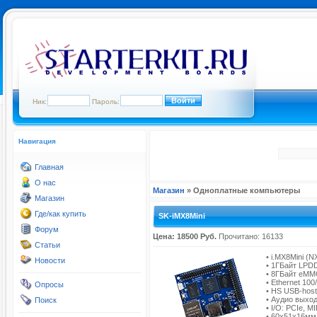
Ник:
Пароль:
Навигация
Главная
О нас
Магазин
» Одноплатные компьютеры
Магазин
Где/как купить
SK-iMX8Mini
Форум
Цена: 18500 Руб.
Прочитано: 16133
Статьи
• i.MX8Mini (
Новости
• 1ГБайт LPD
• 8ГБайт eMM
• Ethernet 10
Опросы
• HS USB-hos
• Аудио выхо
Поиск
• I/O: PCIe, M
• 60х51х16мм