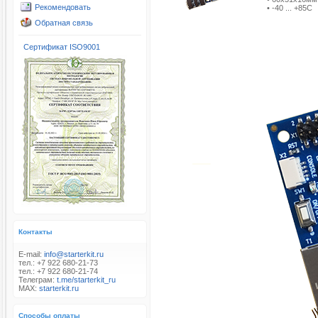
Рекомендовать
• -40 ... +85C
Обратная связь
Сертификат ISO9001
Контакты
E-mail:
info@starterkit.ru
тел.: +7 922 680-21-73
тел.: +7 922 680-21-74
Телеграм:
t.me/starterkit_ru
MAX:
starterkit.ru
Способы оплаты