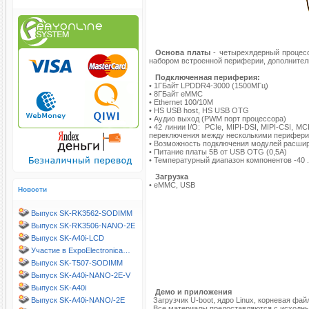
Основа платы
- четырехядерный процес
набором встроенной периферии, дополнитель
Подключенная периферия:
• 1ГБайт LPDDR4-3000 (1500МГц)
• 8ГБайт eMMC
• Ethernet 100/10M
• HS USB host, HS USB OTG
• Аудио выход (PWM порт процессора)
• 42 линии I/O:
PCIe, MIPI-DSI, MIPI-CSI, MCI
переключения между несколькими перифер
• Возможность подключения модулей расшир
• Питание платы 5В от USB OTG (0,5A)
• Температурный диапазон компонентов -40 .
Загрузка
• eMMC, USB
Новости
Выпуск SK-RK3562-SODIMM
Выпуск SK-RK3506-NANO-2E
Выпуск SK-A40i-LCD
Участие в ExpoElectronica…
Выпуск SK-T507-SODIMM
Выпуск SK-A40i-NANO-2E-V
Выпуск SK-A40i
Демо и приложения
Выпуск SK-A40i-NANO/-2E
Загрузчик U-boot, ядро Linux, корневая файл
Все материалы предоставляются с исходны