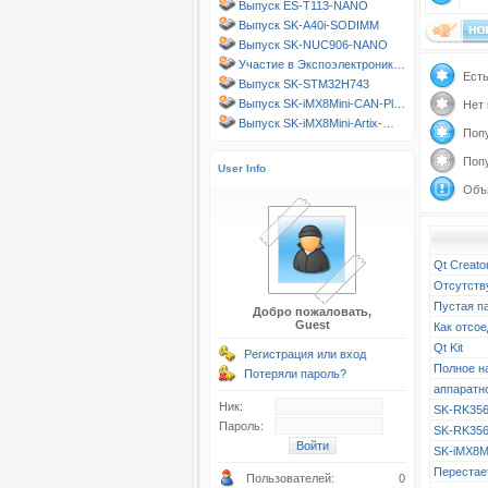
Выпуск ES-T113-NANO
Выпуск SK-A40i-SODIMM
Выпуск SK-NUC906-NANO
Участие в Экспоэлектроник…
Ест
Выпуск SK-STM32H743
Выпуск SK-iMX8Mini-CAN-Pl…
Нет
Выпуск SK-iMX8Mini-Artix-…
Поп
Поп
User Info
Объ
Qt Creato
Отсутств
Пустая п
Добро пожаловать,
Guest
Как отсое
Qt Kit
Регистрация или вход
Полное н
Потеряли пароль?
аппаратн
Ник:
SK-RK356
Пароль:
SK-RK356
SK-iMX8M
Перестает
Пользователей:
0