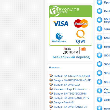
Проб
Debi
SK-
Пер
sim
Qt5.
Помо
SK-
SK-
Новости
SK-
Выпуск SK-RK3562-SODIMM
Выпуск SK-RK3506-NANO-2E
SK-
Выпуск SK-A40i-LCD
Участие в ExpoElectronica…
Соо
при
Выпуск SK-T507-SODIMM
Выпуск SK-A40i-NANO-2E-V
загр
Выпуск SK-A40i
Выпуск SK-A40i-NANO/-2E
нас