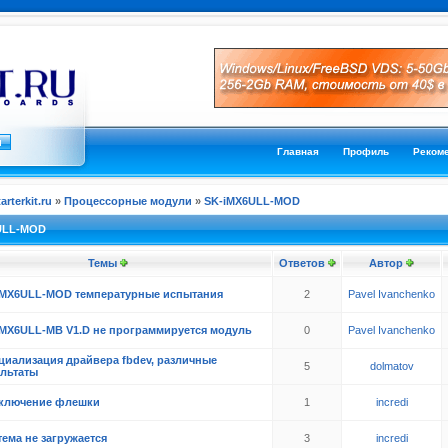
Главная
Профиль
Реком
tarterkit.ru
»
Процессорные модули
»
SK-iMX6ULL-MOD
ULL-MOD
Темы
Ответов
Автор
iMX6ULL-MOD температурные испытания
2
Pavel Ivanchenko
iMX6ULL-MB V1.D не программируется модуль
0
Pavel Ivanchenko
циализация драйвера fbdev, различные
5
dolmatov
ультаты
ключение флешки
1
incredi
ема не загружается
3
incredi