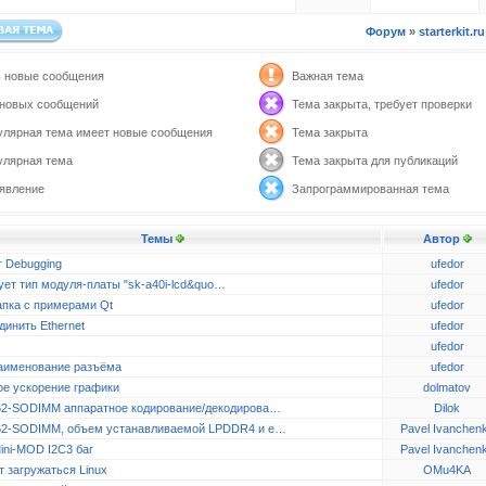
Форум
»
starterkit.ru
ь новые сообщения
Важная тема
 новых сообщений
Тема закрыта, требует проверки
улярная тема имеет новые сообщения
Тема закрыта
улярная тема
Тема закрыта для публикаций
явление
Запрограммированная тема
Темы
Автор
r Debugging
ufedor
ует тип модуля-платы "sk-a40i-lcd&quo…
ufedor
апка с примерами Qt
ufedor
динить Ethernet
ufedor
ufedor
аименование разъёма
ufedor
ое ускорение графики
dolmatov
2-SODIMM аппаратное кодирование/декодирова…
Dilok
2-SODIMM, объем устанавливаемой LPDDR4 и e…
Pavel Ivanchen
ini-MOD I2C3 баг
Pavel Ivanchen
 загружаться Linux
OMu4KA