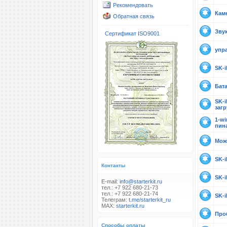
Рекомендовать
Каме
Обратная связь
Зву
Сертификат ISO9001
упр
SK-
Бат
SK-
загр
1-wi
пин
Мож
SK-
Контакты
SK-
E-mail:
info@starterkit.ru
тел.: +7 922 680-21-73
тел.: +7 922 680-21-74
SK-i
Телеграм:
t.me/starterkit_ru
MAX:
starterkit.ru
Про
Способы оплаты