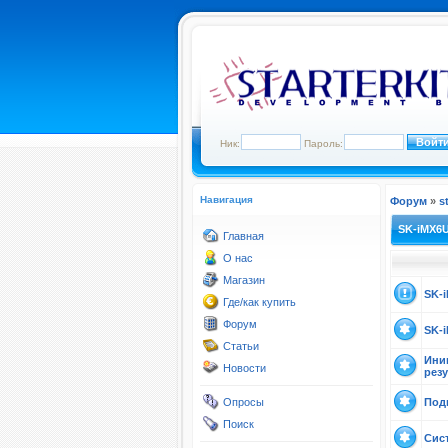
Ник:
Пароль:
Навигация
Форум
»
s
SK-iMX6
Главная
О нас
Магазин
SK-
Где/как купить
Форум
SK-
Статьи
Ини
Новости
рез
Опросы
Под
Поиск
Сист