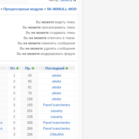
Автор:
sasamy
»
Процессорные модули
»
SK-iMX6ULL-MOD
Вы
можете
видеть темы
Вы
можете
просматривать темы
Вы
не можете
создавать темы
Вы
не можете
отвечать в темах
Вы
не можете
изменять сообщения
Вы
не можете
удалять сообщения
Вы
не можете
модерировать форум
От.
Пр.
Последний
1
43
ufedor
2
95
ufedor
0
81
ufedor
0
79
ufedor
2
156
ufedor
5
165
Pavel Ivanchenko
1
201
sasamy
2
238
sasamy
ko
0
266
Pavel Ivanchenko
ko
0
266
Pavel Ivanchenko
3
296
OMu4KA