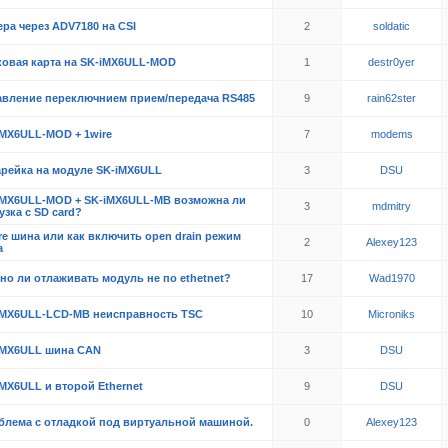
ра через ADV7180 на CSI
2
soldatic
ковая карта на SK-iMX6ULL-MOD
1
destr0yer
авление переключнием прием/передача RS485
9
rain62ster
iMX6ULL-MOD + 1wire
7
modems
арейка на модуле SK-iMX6ULL
3
DSU
iMX6ULL-MOD + SK-iMX6ULL-MB возможна ли
3
mdmitry
узка с SD card?
re шина или как включить open drain режим
2
Alexey123
а
но ли отлаживать модуль не по ethetnet?
17
Wad1970
iMX6ULL-LCD-MB неисправность TSC
10
Microniks
iMX6ULL шина CAN
3
DSU
MX6ULL и второй Ethernet
9
DSU
блема с отладкой под виртуальной машиной.
0
Alexey123