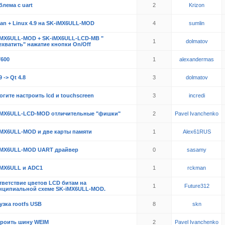
лема с uart
2
Krizon
an + Linux 4.9 на SK-iMX6ULL-MOD
4
sumlin
iMX6ULL-MOD + SK-iMX6ULL-LCD-MB "
1
dolmatov
ехватить" нажатие кнопки On/Off
7600
1
alexandermas
9 -> Qt 4.8
3
dolmatov
гите настроить lcd и touchscreen
3
incredi
iMX6ULL-LCD-MOD отличительные "фишки"
2
Pavel Ivanchenko
iMX6ULL-MOD и две карты памяти
1
Alex61RUS
iMX6ULL-MOD UART драйвер
0
sasamy
iMX6ULL и ADC1
1
rckman
тветствие цветов LCD битам на
1
Future312
нципиальной схеме SK-iMX6ULL-MOD.
узка rootfs USB
8
skn
троить шину WEIM
2
Pavel Ivanchenko