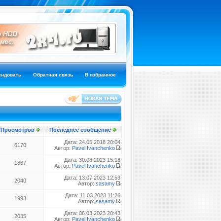
ендовать
Обратная связь
В избранное
Просмотров
Последнее сообщение
Дата: 24.05.2018 20:04
6170
Автор:
Pavel Ivanchenko
Дата: 30.08.2023 15:18
1867
Автор:
Pavel Ivanchenko
Дата: 13.07.2023 12:53
2040
Автор:
sasamy
Дата: 11.03.2023 11:26
1993
Автор:
sasamy
Дата: 06.03.2023 20:43
2035
Автор:
Pavel Ivanchenko