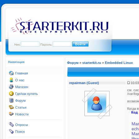
Ник:
Пароль:
Навигация
Форум
»
starterkit.ru
»
Embedded Linux
Главная
О нас
repairman (Guest)
10.03
Магазин
см. си
Где/как купить
/var/lo
Форум
возможн
Статьи
Когда в
Код
Новости
Mar
Опросы
ech
Поиск
Mar
lib