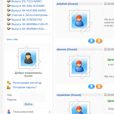
Выпуск ES-T113-NANO
jellyfish (Guest)
10.03
Выпуск SK-A40i-SODIMM
Выпуск SK-NUC906-NANO
Участие в Экспоэлектроник…
На все
Выпуск SK-STM32H743
конечно
Выпуск SK-iMX8Mini-CAN-Pl…
и если
Выпуск SK-iMX8Mini-Artix-…
User Info
alexvm (Guest)
10.03
Цита
и ес
Добро пожаловать,
Guest
tftp не
Регистрация или вход
Потеряли пароль?
Ник:
repairman (Guest)
10.03
Пароль:
Цита
Запу
Пользователей:
1