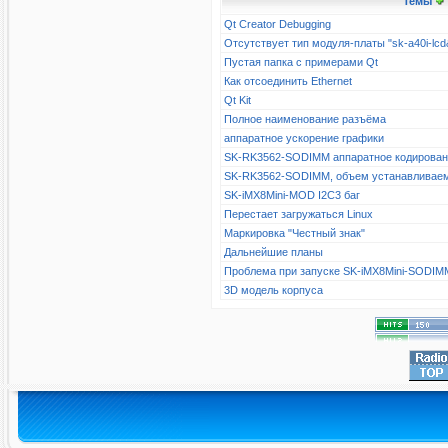
Темы
Qt Creator Debugging
Отсутствует тип модуля-платы "sk-a40i-l
Пустая папка с примерами Qt
Как отсоединить Ethernet
Qt Kit
Полное наименование разъёма
аппаратное ускорение графики
SK-RK3562-SODIMM аппаратное кодирова
SK-RK3562-SODIMM, объем устанавливае
SK-iMX8Mini-MOD I2C3 баг
Перестает загружаться Linux
Маркировка "Честный знак"
Дальнейшие планы
Проблема при запуске SK-iMX8Mini-SODIM
3D модель корпуса