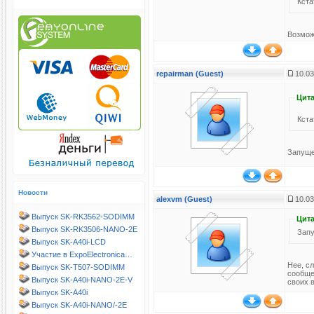
Кста
Возмож
repairman (Guest)
10.03
Цита
Кста
Запущен
Новости
alexvm (Guest)
10.03
Выпуск SK-RK3562-SODIMM
Цита
Выпуск SK-RK3506-NANO-2E
Запу
Выпуск SK-A40i-LCD
Участие в ExpoElectronica…
Нее, с
Выпуск SK-T507-SODIMM
сообщен
Выпуск SK-A40i-NANO-2E-V
своих 
Выпуск SK-A40i
Выпуск SK-A40i-NANO/-2E