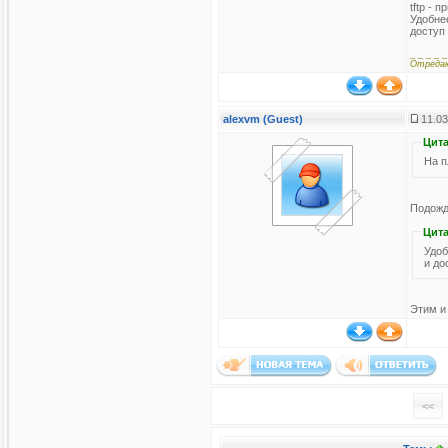
tftp - 
Удобнее
доступ 
_ _ _ _ _
Отреда
alexvm (Guest)
11.03
Цита
На п
Подожди
Цита
Удоб
и до
Этим и 
<<