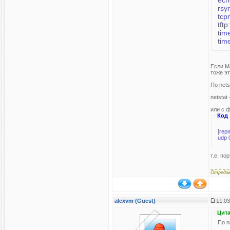
Если Ма
тоже эт
По net
netstat -
или с 
Код
[rep
т.е. по
_ _ _ _ _
Отреда
alexvm (Guest)
11.03
Цита
По n