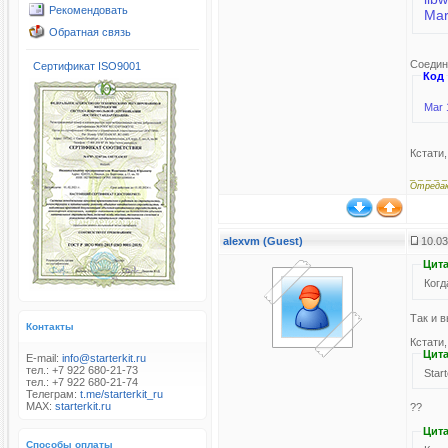
Рекомендовать
Mar
Обратная связь
Соедине
Сертификат ISO9001
Код
Mar 
Кстати
_ _ _ _ _
Отреда
alexvm (Guest)
10.03
Цита
Когд
Так и в
Контакты
Кстати,
Цита
E-mail:
info@starterkit.ru
тел.: +7 922 680-21-73
Star
тел.: +7 922 680-21-74
Телеграм:
t.me/starterkit_ru
MAX:
starterkit.ru
??
Цита
Способы оплаты