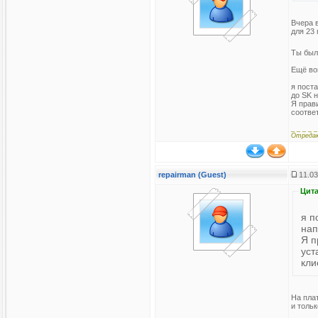
Вчера в
для 23 
Ты был
Ещё во
я пост
до SK н
Я прави
соотве
_ _ _ _ _
Отреда
repairman (Guest)
11.03
Цита
я п
нап
Я п
уст
кли
На плат
и тольк