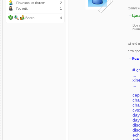
Поисковых ботов:
2
Запуск
Гостей:
1
Цита
Всего:
4
Вот 
пише
xinetd
Что пр
Код
# ch
...
...
сер
cha
day
dis