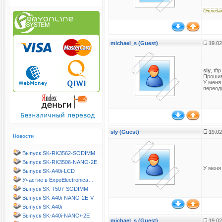
_ _ _ _ _
Отреда
michael_s (Guest)
19.02
sly
, tf
Прошив
У меня 
переоди
sly (Guest)
19.02
Новости
Выпуск SK-RK3562-SODIMM
Выпуск SK-RK3506-NANO-2E
У меня 
Выпуск SK-A40i-LCD
Участие в ExpoElectronica…
Выпуск SK-T507-SODIMM
Выпуск SK-A40i-NANO-2E-V
Выпуск SK-A40i
Выпуск SK-A40i-NANO/-2E
michael_s (Guest)
19.02