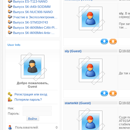
Выпуск ES-T113-NANO
Выпуск SK-A40i-SODIMM
Выпуск SK-NUC906-NANO
sly
, В 
сервер
Участие в Экспоэлектроник…
Выпуск SK-STM32H743
При за
так ...
Выпуск SK-iMX8Mini-CAN-Pl…
Выпуск SK-iMX8Mini-Artix-…
User Info
sly (Guest)
19.02
Да так 
Добро пожаловать,
Guest
Регистрация или вход
Потеряли пароль?
starterkit (Guest)
19.02
Ник:
Пароль:
Судя по
AT91SA
стабил
Пользователей:
0
включе