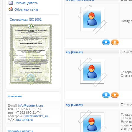
Рекомендовать
Обратная связь
Сертификат ISO9001
Плату в
sly (Guest)
19.02
To repa
Опять с
Контакты
sly (Guest)
19.02
E-mail:
info@starterkit.ru
тел.: +7 922 680-21-73
тел.: +7 922 680-21-74
To start
Телеграм:
t.me/starterkit_ru
Если я 
MAX:
starterkit.ru
Если п
происх
И еще 
Способы оплаты