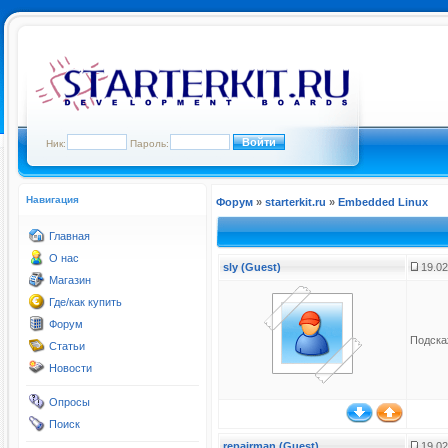
Ник:
Пароль:
Навигация
Форум
»
starterkit.ru
»
Embedded Linux
Главная
О нас
sly (Guest)
19.02
Магазин
Где/как купить
Форум
Подскаж
Статьи
Новости
Опросы
Поиск
repairman (Guest)
19.02