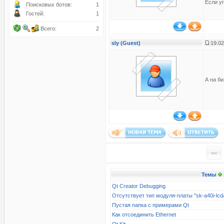
Если уп
Поисковых ботов:
1
Гостей:
1
Всего:
2
sly (Guest)
19.02
А на б
<<
Темы
Qt Creator Debugging
Отсутствует тип модуля-платы "sk-a40i-l
Пустая папка с примерами Qt
Как отсоединить Ethernet