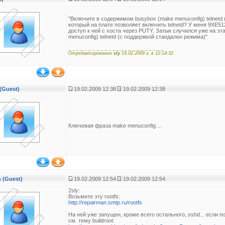
"Включите в содержимом busybox (make menuconfig) telnetd
который на плате позволяет включить telnetd? У меня 9XE51
доступ к ней с хоста через PUTY. Затык случился уже на э
menuconfig) telnetd (с поддержкой стандалон режима)"
_ _ _ _ _ _ _ _ _ _ _ _ _ _ _ _ _ _ _ _ _ _ _ _
Отредактированно
sly
19.02.2009 г. в 12:14:32
 (Guest)
19.02.2009 12:38
19.02.2009 12:38
Ключевая фраза make menuconfig ...
 (Guest)
19.02.2009 12:54
19.02.2009 12:54
2sly:
Возьмите эту rootfs:
http://repairman.smtp.ru/rootfs
На ней уже запущен, кроме всего остального, sshd... если п
см. тему buildroot: