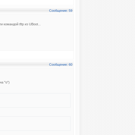
Сообщение: 59
и командой tftp из UBoot...
Сообщение: 60
на "o")