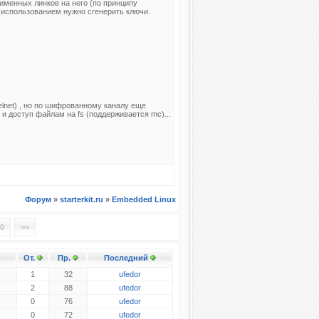
именных линков на него (по принципу
 использованием нужно сгенерить ключи.
elnet) , но по шифрованному каналу еще
е. и доступ файлам на fs (поддерживается mc)...
Форум
»
starterkit.ru
»
Embedded Linux
0
>>
От.
Пр.
Последний
1
32
ufedor
2
88
ufedor
0
76
ufedor
0
72
ufedor