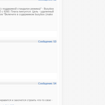
 (с поддержкой стандалон режима)" - Busybox
2 с 9260. Плата пингуется. Цель - удаленный
тапе "Включите в содержимом busybox (make
Сообщение: 53
Сообщение: 54
онравится и захочется строить что-то свое -