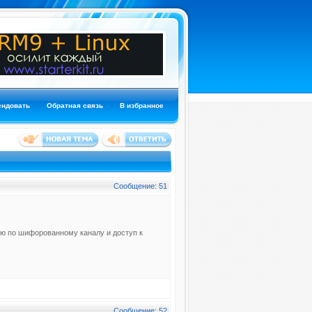
ендовать
Обратная связь
В избранное
Сообщение: 51
мею по шифорованному каналу и доступ к
Сообщение: 52