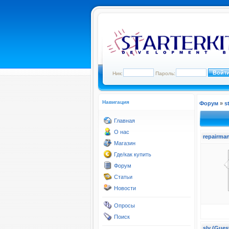
Ник:
Пароль:
Навигация
Форум
»
s
Главная
О нас
repairman
Магазин
Где/как купить
Форум
Статьи
Новости
Опросы
Поиск
sly (Gues