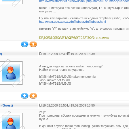
http://www.starterkit.ru/new/index.php?name=Forums&op=show
telnet - никто уже сто лет не использует, т.к. он вульгарно от
его умеет...
Ну или как вариант - скачайте исходник drоpbear (sshd), соб
http://matt.ucc.asn.au/dr@pbear/dr@pbear.html
(вместо "@" вставить английскую "o", а то форум плющит и 
_ _ _ _ _ _ _ _ _ _ _ _ _ _ _ _ _ _ _ _ _ _ _ _
Отредактированно
repairman
19.02.2009 г. в 13:05:00
t)
19.02.2009 13:39
19.02.2009 13:39
А откуда надо запускать make menuconfig?
Найти его на плате не удалось.
[@SK-MAT91SAM9 /]$make menuconfig
-ash: make: not found
[@SK-MAT91SAM9 /]$
 (Guest)
19.02.2009 13:50
19.02.2009 13:50
2sly:
Про принципы сборки программ в линукс что-нибудь почитайт
нужно...
В данном случае make menuconfig нужно запускать там, где л