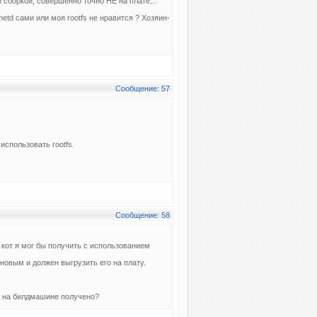
 сборкой, совершенно точно НЕ на плате...
lnetd сами или моя rootfs не нравится ? Хозяин-
Сообщение: 57
использовать rootfs.
Сообщение: 58
 кот я мог бы получить с использованием
овым и должен выгрузить его на плату.
то на билдмашине получено?