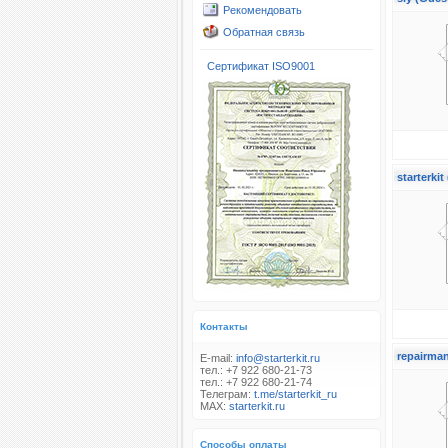
Рекомендовать
Обратная связь
Сертификат ISO9001
starterkit
Контакты
repairman
E-mail:
info@starterkit.ru
тел.: +7 922 680-21-73
тел.: +7 922 680-21-74
Телеграм:
t.me/starterkit_ru
MAX:
starterkit.ru
Способы оплаты