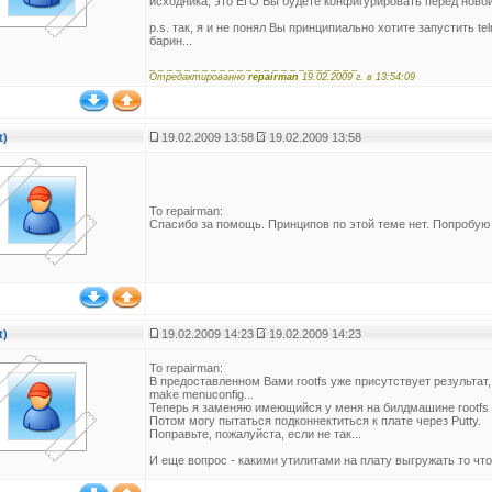
исходника, это ЕГО Вы будете конфигурировать перед новой
p.s. так, я и не понял Вы принципиально хотите запустить te
барин...
_ _ _ _ _ _ _ _ _ _ _ _ _ _ _ _ _ _ _ _ _ _ _ _
Отредактированно
repairman
19.02.2009 г. в 13:54:09
t)
19.02.2009 13:58
19.02.2009 13:58
To repairman:
Спасибо за помощь. Принципов по этой теме нет. Попробую 
t)
19.02.2009 14:23
19.02.2009 14:23
To repairman:
В предоставленном Вами rootfs уже присутствует результат,
make menuconfig...
Теперь я заменяю имеющийся у меня на билдмашине rootfs н
Потом могу пытаться подконнектиться к плате через Putty.
Поправьте, пожалуйста, если не так...
И еще вопрос - какими утилитами на плату выгружать то ч