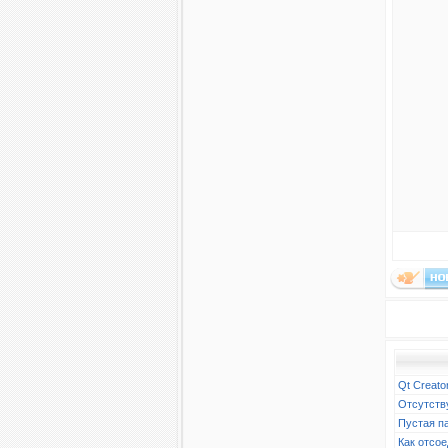
Qt Creato
Отсутств
Пустая п
Как отсое