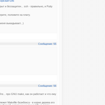
topic&id=186
крыт и беззащитен... ssh - правильно, и Putty
ерите, положите на плату.
меня выкидывает...)
Сообщение: 55
Сообщение: 56
е... про GNU make, как он работает и что ему
ежит Makefile базибокса - в корне дерева его