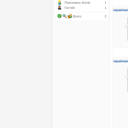
Поисковых ботов:
1
Гостей:
1
repairman
Всего:
2
repairman