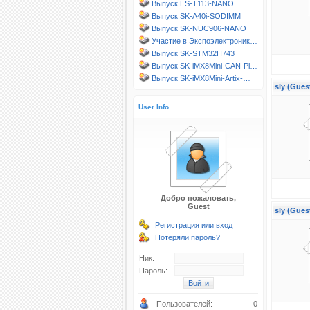
Выпуск ES-T113-NANO
Выпуск SK-A40i-SODIMM
Выпуск SK-NUC906-NANO
Участие в Экспоэлектроник…
Выпуск SK-STM32H743
Выпуск SK-iMX8Mini-CAN-Pl…
Выпуск SK-iMX8Mini-Artix-…
sly (Gues
User Info
Добро пожаловать,
Guest
sly (Gues
Регистрация или вход
Потеряли пароль?
Ник:
Пароль:
Пользователей:
0