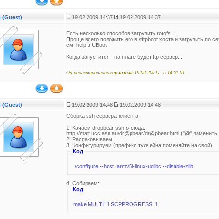
 (Guest)
19.02.2009 14:37
19.02.2009 14:37
Есть несколько способов загрузить rotofs...
Проще всего положить его в /tftpboot хоста и загрузить по сет
см. help в UBoot
Когда запустится - на плате будет ftp сервер...
_ _ _ _ _ _ _ _ _ _ _ _ _ _ _ _ _ _ _ _ _ _ _ _
Отредактированно
repairman
19.02.2009 г. в 14:51:01
 (Guest)
19.02.2009 14:48
19.02.2009 14:48
Сборка ssh сервера-клиента:
1. Качаем drоpbear ssh отсюда:
http://matt.ucc.asn.au/dr@pbear/dr@pbear.html ("@" заменить 
2. Распаковываем.
3. Конфигурируем (префикс тулчейна поменяйте на свой):
Код
./configure --host=armv5l-linux-uclibc --disable-zlib
4. Собираем:
Код
make MULTI=1 SCPPROGRESS=1