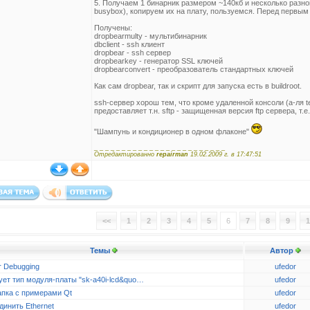
5. Получаем 1 бинарник размером ~140кб и несколько разно
busybox), копируем их на плату, пользуемся. Перед первым
Получены:
drоpbearmulty - мультибинарник
dbclient - ssh клиент
drоpbear - ssh сервер
drоpbearkey - генератор SSL ключей
drоpbearconvert - преобразователь стандартных ключей
Как сам drоpbear, так и скрипт для запуска есть в buildroot.
ssh-сервер хорош тем, что кроме удаленной консоли (а-ля t
предоставляет т.н. sftp - защищенная версия ftp сервера, т.
"Шампунь и кондиционер в одном флаконе"
_ _ _ _ _ _ _ _ _ _ _ _ _ _ _ _ _ _ _ _ _ _ _ _
Отредактированно
repairman
19.02.2009 г. в 17:47:51
<<
1
2
3
4
5
6
7
8
9
1
Темы
Автор
r Debugging
ufedor
ует тип модуля-платы "sk-a40i-lcd&quo…
ufedor
апка с примерами Qt
ufedor
динить Ethernet
ufedor