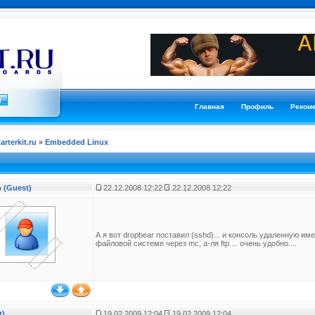
Главная
Профиль
Реком
tarterkit.ru
»
Embedded Linux
 (Guest)
22.12.2008 12:22
22.12.2008 12:22
А я вот drоpbear поставил (sshd)... и консоль удаленную и
файловой системе через mc, а-ля ftp.... очень удобно....
t)
19.02.2009 12:04
19.02.2009 12:04