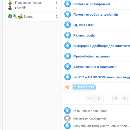
Поисковых ботов:
1
Помогите разобраться
Гостей:
1
Помогите собрать toolchain
Всего:
2
Qt, Bus Error
Размер rootfs
Интерфейс драйвера для синтезат
Фреймбуфер засыпает.
Запуск eclipse в виртуалке
imx233 и NAND 32Mb помогите под
<<
1
...
8
9
Есть новые сообщения
Нет новых сообщений
Популярная тема имеет новые сообщ