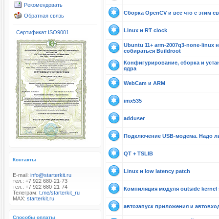
Рекомендовать
Сборка OpenCV и все что с этим с
Обратная связь
Linux и RT clock
Сертификат ISO9001
Ubuntu 11+ arm-2007q3-none-linux н
собираться Buildroot
Конфигурирование, сборка и уста
ядра
WebCam и ARM
imx535
adduser
Подключение USB-модема. Надо л
QT + TSLIB
Контакты
Linux и low latency patch
E-mail:
info@starterkit.ru
тел.: +7 922 680-21-73
тел.: +7 922 680-21-74
Компиляция модуля outside kernel 
Телеграм:
t.me/starterkit_ru
MAX:
starterkit.ru
автозапуск приложения и автовхо
Способы оплаты