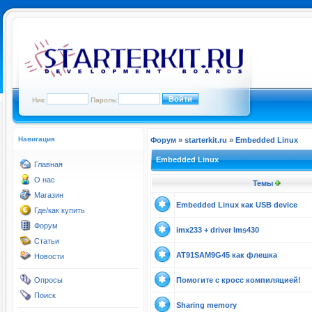
Ник:
Пароль:
Навигация
Форум
»
starterkit.ru
»
Embedded Linux
Embedded Linux
Главная
О нас
Темы
Магазин
Embedded Linux как USB device
Где/как купить
Форум
imx233 + driver lms430
Статьи
AT91SAM9G45 как флешка
Новости
Опросы
Помогите с кросс компиляцией!
Поиск
Sharing memory