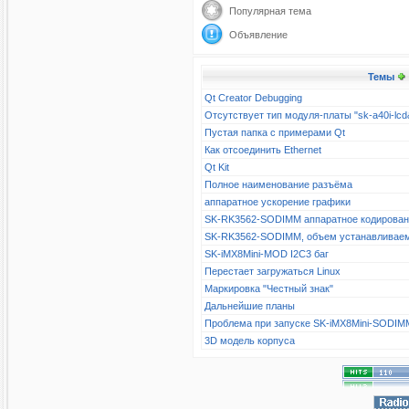
Популярная тема
Объявление
Темы
Qt Creator Debugging
Отсутствует тип модуля-платы "sk-a40i-l
Пустая папка с примерами Qt
Как отсоединить Ethernet
Qt Kit
Полное наименование разъёма
аппаратное ускорение графики
SK-RK3562-SODIMM аппаратное кодирова
SK-RK3562-SODIMM, объем устанавливае
SK-iMX8Mini-MOD I2C3 баг
Перестает загружаться Linux
Маркировка "Честный знак"
Дальнейшие планы
Проблема при запуске SK-iMX8Mini-SODIM
3D модель корпуса