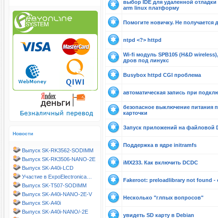
выбор IDE для удаленной отладки
arm linux платформу
Помогите новичку. Не получается 
ntpd <?> httpd
Wi-fi модуль SPB105 (H&D wireless
дров под линукс
Busybox httpd CGI проблема
автоматическая запись при подкл
безопасное выключение питания пр
карточки
Запуск приложений на файловой De
Новости
Поддержка в ядре initramfs
Выпуск SK-RK3562-SODIMM
Выпуск SK-RK3506-NANO-2E
iMX233. Как включить DCDC
Выпуск SK-A40i-LCD
Участие в ExpoElectronica…
Fakeroot: preloadlibrary not found 
Выпуск SK-T507-SODIMM
Выпуск SK-A40i-NANO-2E-V
Несколько "глпых вопросов"
Выпуск SK-A40i
Выпуск SK-A40i-NANO/-2E
увидеть SD карту в Debian