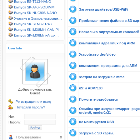
Выпуск ES-T113-NANO
Выпуск SK-A40i-SODIMM
Загрузка драйверa USB-WiFi
Выпуск SK-NUC906-NANO
Участие в Экспоэлектроник…
Проблема чтения файлов с SD кар
Выпуск SK-STM32H743
Выпуск SK-iMX8Mini-CAN-Pl…
Несколько виртуальных консолей
Выпуск SK-iMX8Mini-Artix-…
компиляция ядра linux под ARM
User Info
Устройство dev/video
компиляция программы для ARM
застрял на загрузке с mmc
i2c и ADV7180
Добро пожаловать,
Guest
Помогите разобраться
Регистрация или вход
Потеряли пароль?
Ошибка при запуске swapper: page al
order:0, mode:0x21
Ник:
не монтируется USB
Пароль:
загрузка с SD карты.
Пользователей:
0