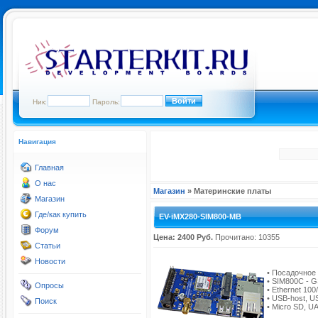
Ник:
Пароль:
Навигация
Главная
О нас
Магазин
» Материнские платы
Магазин
Где/как купить
EV-iMX280-SIM800-MB
Форум
Цена: 2400 Руб.
Прочитано: 10355
Статьи
Новости
• Посадочное
• SIM800C - G
Опросы
• Ethernet 10
• USB-host, 
Поиск
• Micro SD, UA