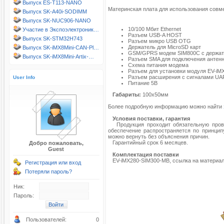
Выпуск ES-T113-NANO
Материнская плата для использования сов
Выпуск SK-A40i-SODIMM
Выпуск SK-NUC906-NANO
10/100 Мбит Ethernet
Участие в Экспоэлектроник…
Разъем USB-A HOST
Выпуск SK-STM32H743
Разъем микро USB OTG
Держатель для MicroSD карт
Выпуск SK-iMX8Mini-CAN-Pl…
GSM/GPRS модем SIM800C с держат
Выпуск SK-iMX8Mini-Artix-…
Разъем SMA для подключения антен
Схема питания модема
Разъем для установки модуля EV-i
Разъем расширения с сигналами UA
User Info
Питание 5В
Габариты:
100х50мм
Более подробную информацию можно найти
Условия поставки, гарантия
Продукция проходит обязательную провер
обеспечение распространяется по принципу
можно вернуть без объяснения причин.
Гарантийный срок 6 месяцев.
Добро пожаловать,
Guest
Комплектация поставки
EV-iMX280-SIM300-MB, ссылка на материал
Регистрация или вход
Потеряли пароль?
Ник:
Пароль:
Пользователей:
0