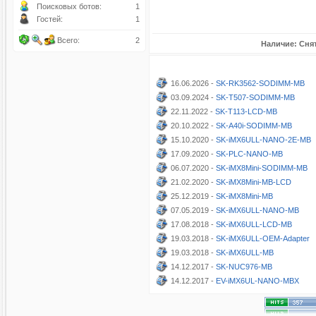
Поисковых ботов:
1
Гостей:
1
Всего:
2
Наличие: Снят
16.06.2026 -
SK-RK3562-SODIMM-MB
03.09.2024 -
SK-T507-SODIMM-MB
22.11.2022 -
SK-T113-LCD-MB
20.10.2022 -
SK-A40i-SODIMM-MB
15.10.2020 -
SK-iMX6ULL-NANO-2E-MB
17.09.2020 -
SK-PLC-NANO-MB
06.07.2020 -
SK-iMX8Mini-SODIMM-MB
21.02.2020 -
SK-iMX8Mini-MB-LCD
25.12.2019 -
SK-iMX8Mini-MB
07.05.2019 -
SK-iMX6ULL-NANO-MB
17.08.2018 -
SK-iMX6ULL-LCD-MB
19.03.2018 -
SK-iMX6ULL-OEM-Adapter
19.03.2018 -
SK-iMX6ULL-MB
14.12.2017 -
SK-NUC976-MB
14.12.2017 -
EV-iMX6UL-NANO-MBX