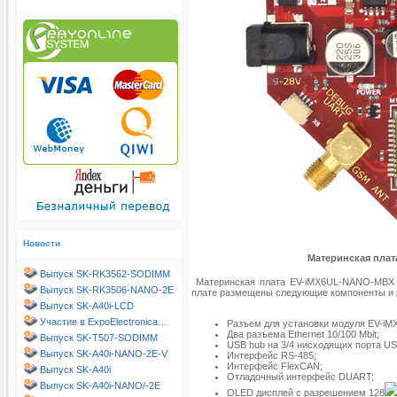
Новости
Материнская пла
Выпуск SK-RK3562-SODIMM
Материнская плата EV-iMX6UL-NANO-MBX 
Выпуск SK-RK3506-NANO-2E
плате размещены следующие компоненты и
Выпуск SK-A40i-LCD
Участие в ExpoElectronica…
Разъем для установки модуля EV-i
Два разъема Ethernet 10/100 Mbit;
Выпуск SK-T507-SODIMM
USB hub на 3/4 нисходящих порта US
Выпуск SK-A40i-NANO-2E-V
Интерфейс RS-485;
Интерфейс FlexCAN;
Выпуск SK-A40i
Отладочный интерфейс DUART;
Выпуск SK-A40i-NANO/-2E
OLED дисплей с разрешением 128