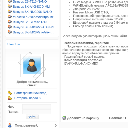
Выпуск ES-T113-NANO
GSM модем SIM800C с разъемом для
WiFi/Bluethoth модуль AP6181/AP633
Выпуск SK-A40i-SODIMM
Два реле 250В/2А;
Выпуск SK-NUC906-NANO
Разъем Micro USB OTG;
Повышающий преобразователь для о
Участие в Экспоэлектроник…
Напряжение питания платы 12-24В;
Выпуск SK-STM32H743
Штыревой разъем с шагом 2.54 мм на
Размер платы 120х120 мм;
Выпуск SK-iMX8Mini-CAN-Pl…
Выпуск SK-iMX8Mini-Artix-…
Более подробную информацию можно найти
Условия поставки, гарантия
User Info
Продукция проходит обязательную провер
обеспечение распространяется по принципу
можно вернуть без объяснения причин.
Гарантийный срок 6 недель.
Комплектация поставки
EV-iMX6UL-NANO-MBX
Добро пожаловать,
Guest
Регистрация или вход
Потеряли пароль?
Ник:
Пароль:
Добавить в корзину
Наличие: 1
Пользователей:
0