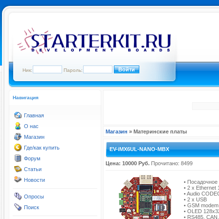
Ник:
Пароль:
Навигация
Главная
О нас
Магазин
» Материнские платы
Магазин
Где/как купить
EV-iMX6UL-NANO-MBX
Форум
Цена: 10000 Руб.
Прочитано: 8499
Статьи
Новости
• Посадочное
• 2 x Ethernet
• Audio CODE
Опросы
• 2 x USB
• GSM modem, 
Поиск
• OLED 128x3
• RS485, CAN, 