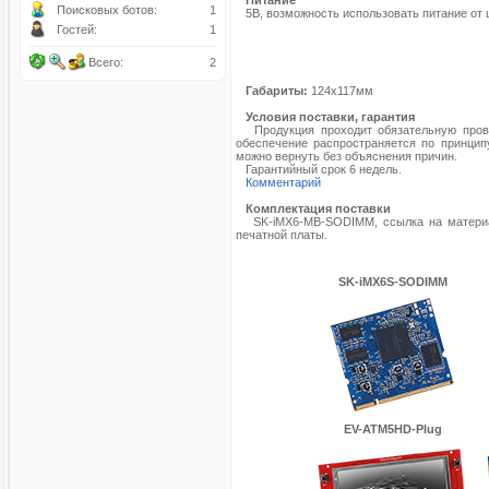
Питание
Поисковых ботов:
1
5В, возможность использовать питание от 
Гостей:
1
Всего:
2
Габариты:
124х117мм
Условия поставки, гарантия
Продукция проходит обязательную провер
обеспечение распространяется по принципу
можно вернуть без объяснения причин.
Гарантийный срок 6 недель.
Комментарий
Комплектация поставки
SK-iMX6-MB-SODIMM, ссылка на материа
печатной платы.
SK-iMX6S-SODIMM
EV-ATM5HD-Plug