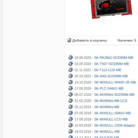
Добавить в корзину
Наличие: 5
16.06.2026 -
SK-RK3562-SODIMM-MB
03.09.2024 -
SK-T507-SODIMM-MB
22.11.2022 -
SK-T113-LCD-MB
20.10.2022 -
SK-A40i-SODIMM-MB
15.10.2020 -
SK-iMX6ULL-NANO-2E-MB
17.09.2020 -
SK-PLC-NANO-MB
06.07.2020 -
SK-iMX8Mini-SODIMM-MB
21.02.2020 -
SK-iMX8Mini-MB-LCD
25.12.2019 -
SK-iMX8Mini-MB
07.05.2019 -
SK-iMX6ULL-NANO-MB
17.08.2018 -
SK-iMX6ULL-LCD-MB
19.03.2018 -
SK-iMX6ULL-OEM-Adapter
19.03.2018 -
SK-iMX6ULL-MB
14.12.2017 -
SK-NUC976-MB