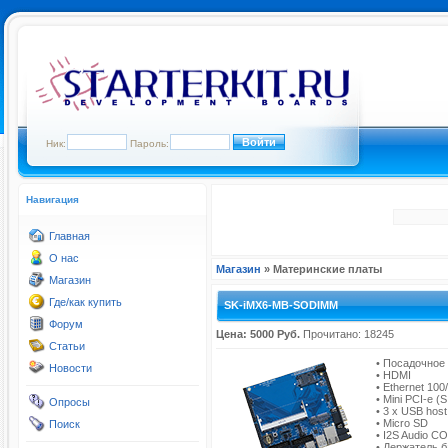
Ник:
Пароль:
Навигация
Главная
О нас
Магазин
» Материнские платы
Магазин
Где/как купить
SK-iMX6-MB-SODIMM
Форум
Цена: 5000 Руб.
Прочитано: 18245
Статьи
• Посадочное
Новости
• HDMI
• Ethernet 10
• Mini PCI-e (
Опросы
• 3 x USB hos
• Micro SD
Поиск
• I2S Audio 
• Держатель 