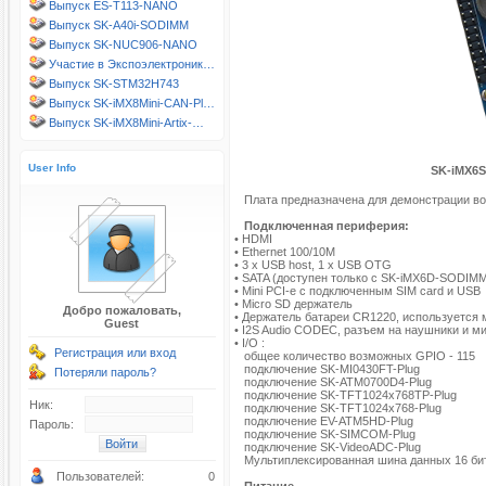
Выпуск ES-T113-NANO
Выпуск SK-A40i-SODIMM
Выпуск SK-NUC906-NANO
Участие в Экспоэлектроник…
Выпуск SK-STM32H743
Выпуск SK-iMX8Mini-CAN-Pl…
Выпуск SK-iMX8Mini-Artix-…
User Info
SK-iMX6
Плата предназначена для демонстрации в
Подключенная периферия:
• HDMI
• Ethernet 100/10M
• 3 x USB host, 1 x USB OTG
• SATA (доступен только с SK-iMX6D-SODIM
• Mini PCI-e с подключенным SIM card и USB
• Micro SD держатель
Добро пожаловать,
• Держатель батареи CR1220, используется 
Guest
• I2S Audio CODEC, разъем на наушники и 
• I/O :
Регистрация или вход
общее количество возможных GPIO - 115
подключение SK-MI0430FT-Plug
Потеряли пароль?
подключение SK-ATM0700D4-Plug
подключение SK-TFT1024x768TP-Plug
Ник:
подключение SK-TFT1024x768-Plug
подключение EV-ATM5HD-Plug
Пароль:
подключение SK-SIMCOM-Plug
подключение SK-VideoADC-Plug
Мультиплексированная шина данных 16 би
Пользователей:
0