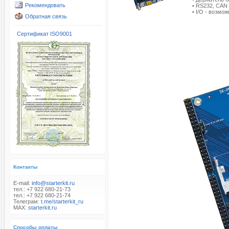
Рекомендовать
• RS232, CAN 
• I/O - возм
Обратная связь
Сертификат ISO9001
Контакты
E-mail:
info@starterkit.ru
тел.: +7 922 680-21-73
тел.: +7 922 680-21-74
Телеграм:
t.me/starterkit_ru
MAX:
starterkit.ru
Способы оплаты