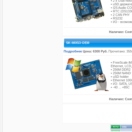
• 2 x USB host
• uSD держат
• I2S Audio 
• RTC (DS1338
• 2 CAN PHY
• RS232
• I/O - возм
Наличие: Снят
SK-iMX53-OEM
Подробнее
Цена: 6300 Руб.
Прочитано: 355
• FreeScale i
Ethernet, LCD,
• 256M DDR2
• 256M NAND 
• uSD holder
• Ethernet 10
• I/O: SATA, U
• -40 ... +85C
Наличие: Снят