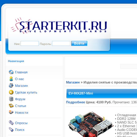
Ник:
Пароль:
Навигация
Главная
О нас
Магазин
» Изделия снятые с производств
Магазин
Где/как купить
EV-IMX287-Mini
Форум
Подробнее
Цена: 4100 Руб.
Прочитано: 136
Статьи
Новости
• Отладочная
• DDR2 128M
• NAND SLC 
Опросы
• 2 х Ethernet
Поиск
• Audio CODE
• HS USB hos