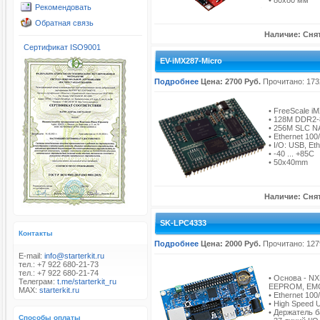
• 80x80 мм
Рекомендовать
Обратная связь
Наличие: Снят
Сертификат ISO9001
EV-iMX287-Micro
Подробнее
Цена: 2700 Руб.
Прочитано: 173
• FreeScale i
• 128M DDR2-
• 256M SLC N
• Ethernet 10
• I/O: USB, Et
• -40 ... +85C
• 50x40mm
Наличие: Снят
SK-LPC4333
Контакты
Подробнее
Цена: 2000 Руб.
Прочитано: 127
E-mail:
info@starterkit.ru
тел.: +7 922 680-21-73
тел.: +7 922 680-21-74
• Основа - N
Телеграм:
t.me/starterkit_ru
EEPROM, EMC, 
MAX:
starterkit.ru
• Ethernet 10
• High Speed 
• Держатель 
Способы оплаты