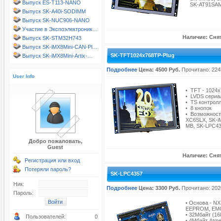
Выпуск ES-T113-NANO
SK-AT91SAM9
Выпуск SK-A40i-SODIMM
Выпуск SK-NUC906-NANO
Участие в Экспоэлектроник…
Наличие: Снят
Выпуск SK-STM32H743
Выпуск SK-iMX8Mini-CAN-Pl…
SK-TFT1024x768TP-Plug
Выпуск SK-iMX8Mini-Artix-…
Подробнее
Цена: 4500 Руб.
Прочитано: 224
User Info
• TFT - 1024x
• LVDS сериа
• TS контрол
• 8 кнопок
• Возможност
XC6SLX, SK-
MB, SK-LPC435
Добро пожаловать,
Guest
Наличие: Снят
Регистрация или вход
Потеряли пароль?
SK-LPC4357
Ник:
Подробнее
Цена: 3300 Руб.
Прочитано: 202
Пароль:
• Основа - N
EEPROM, EMC, 
• 32Mбайт (1
Пользователей:
0
• 4Mбайт Atmel