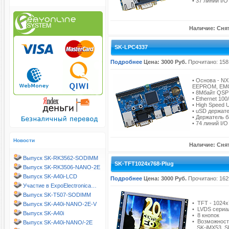
• 37 линий I/O
Наличие: Снят
SK-LPC4337
Подробнее
Цена: 3000 Руб.
Прочитано: 158
• Основа - N
EEPROM, EMC, 
• 8Mбайт QSPI
• Ethernet 10
• High Speed 
• uSD держат
• Держатель 
• 74 линий I/O
Новости
Наличие: Снят
Выпуск SK-RK3562-SODIMM
SK-TFT1024x768-Plug
Выпуск SK-RK3506-NANO-2E
Выпуск SK-A40i-LCD
Подробнее
Цена: 3000 Руб.
Прочитано: 162
Участие в ExpoElectronica…
Выпуск SK-T507-SODIMM
• TFT - 1024x
Выпуск SK-A40i-NANO-2E-V
• LVDS сериа
Выпуск SK-A40i
• 8 кнопок
• Возможност
Выпуск SK-A40i-NANO/-2E
SK-iMX53, S