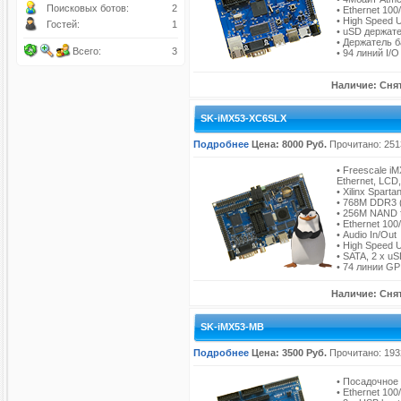
Поисковых ботов:
2
• Ethernet 10
• High Speed 
Гостей:
1
• uSD держат
• Держатель 
Всего:
3
• 94 линий I/O
Наличие: Снят
SK-iMX53-XC6SLX
Подробнее
Цена: 8000 Руб.
Прочитано: 251
• Freescale i
Ethernet, LCD,
• Xilinx Spar
• 768M DDR3 
• 256M NAND f
• Ethernet 10
• Audio In/Out
• High Speed 
• SATA, 2 x u
• 74 линии G
Наличие: Снят
SK-iMX53-MB
Подробнее
Цена: 3500 Руб.
Прочитано: 193
• Посадочное
• Ethernet 10