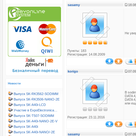
sasamy
18.08
Не уве
Пункты: 183
Регистрация: 14.08.2009
korigo
07.09
Новости
В sodi
Выпуск SK-RK3562-SODIMM
DATA 4
Выпуск SK-RK3506-NANO-2E
DATA 4
или ещ
Выпуск SK-A40i-LCD
Участие в ExpoElectronica…
Выпуск SK-T507-SODIMM
Регистрация: 23.11.2016
Выпуск SK-A40i-NANO-2E-V
Выпуск SK-A40i
Выпуск SK-A40i-NANO/-2E
sasamy
07.09