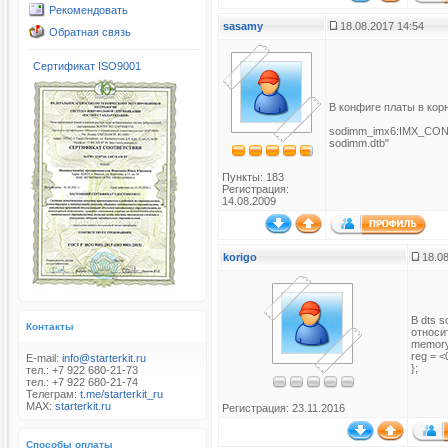
Рекомендовать
sasamy
18.08.2017 14:54
Обратная связь
Сертификат ISO9001
В конфиге платы в кор
sodimm_imx6:IMX_CONFI
sodimm.dtb"
Пункты: 183
Регистрация:
14.08.2009
korigo
18.08
В dts 
Контакты
относи
memory
reg = 
E-mail:
info@starterkit.ru
};
тел.: +7 922 680-21-73
тел.: +7 922 680-21-74
Телеграм:
t.me/starterkit_ru
MAX:
starterkit.ru
Регистрация: 23.11.2016
Способы оплаты