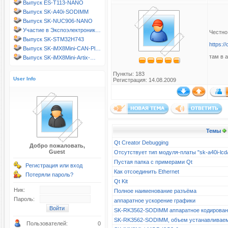
Выпуск ES-T113-NANO
Выпуск SK-A40i-SODIMM
Выпуск SK-NUC906-NANO
Участие в Экспоэлектроник…
Честно 
Выпуск SK-STM32H743
https:
Выпуск SK-iMX8Mini-CAN-Pl…
там в 
Выпуск SK-iMX8Mini-Artix-…
Пункты: 183
User Info
Регистрация: 14.08.2009
Темы
Qt Creator Debugging
Добро пожаловать,
Guest
Отсутствует тип модуля-платы "sk-a40i-l
Пустая папка с примерами Qt
Регистрация или вход
Как отсоединить Ethernet
Потеряли пароль?
Qt Kit
Ник:
Полное наименование разъёма
Пароль:
аппаратное ускорение графики
SK-RK3562-SODIMM аппаратное кодирова
SK-RK3562-SODIMM, объем устанавливае
Пользователей:
0