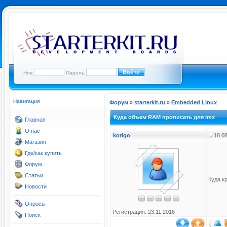
Ник:
Пароль:
Навигация
Форум
»
starterkit.ru
»
Embedded Linux
Куда объем RAM прописать для imx
Главная
О нас
korigo
18.08
Магазин
Где/как купить
Форум
Статьи
Куда к
Новости
Опросы
Регистрация: 23.11.2016
Поиск