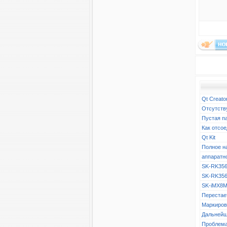
Qt Creato
Отсутств
Пустая п
Как отсое
Qt Kit
Полное н
аппаратн
SK-RK356
SK-RK356
SK-iMX8M
Перестает
Маркиров
Дальнейш
Проблема