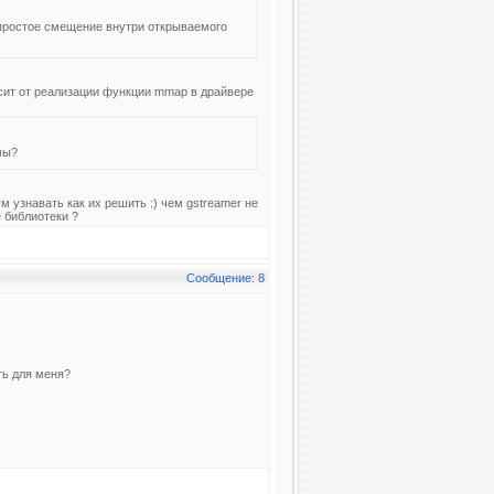
 простое смещение внутри открываемого
сит от реализации функции mmap в драйвере
мы?
 узнавать как их решить :) чем gstreamer не
 библиотеки ?
Сообщение: 8
ать для меня?