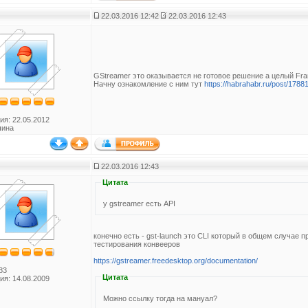
22.03.2016 12:42
22.03.2016 12:43
GStreamer это оказывается не готовое решение а целый Fra
Начну ознакомление с ним тут
https://habrahabr.ru/post/1788
ия: 22.05.2012
чина
22.03.2016 12:43
Цитата
у gstreamer есть API
конечно есть - gst-launch это CLI который в общем случае 
тестирования конвееров
https://gstreamer.freedesktop.org/documentation/
83
Цитата
ия: 14.08.2009
Можно ссылку тогда на мануал?