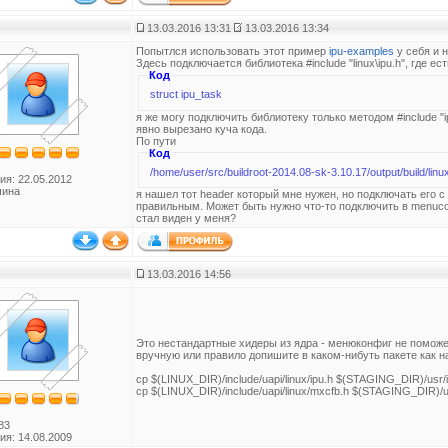
13.03.2016 13:31
13.03.2016 13:34
Попытлся использовать этот пример
ipu-examples
у себя и 
Здесь подключается библиотека #include "linux\ipu.h", где ес
Код
struct ipu_task
я же могу подключить библиотеку только методом #include "i
явно вырезано куча кода.
По пути
Код
/home/user/src/buildroot-2014.08-sk-3.10.17/output/build/linu
ия: 22.05.2012
чина
я нашел тот header который мне нужен, но подключать его 
правильным. Может быть нужно что-то подключить в menuconf
стал виден у меня?
13.03.2016 14:56
Это нестандартные хидеры из ядра - менюконфиг не поможет
вручную или правило допишите в каком-нибуть пакете как н
cp $(LINUX_DIR)/include/uapi/linux/ipu.h $(STAGING_DIR)/usr/in
cp $(LINUX_DIR)/include/uapi/linux/mxcfb.h $(STAGING_DIR)/usr
83
ия: 14.08.2009