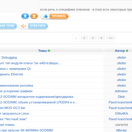
если речь о специфике плагинов - в /root есть некоторые прим
1
2
3
4
>>
Темы
Автор
r Debugging
ufedor
ует тип модуля-платы "sk-a40i-lcd&quo…
ufedor
апка с примерами Qt
ufedor
динить Ethernet
ufedor
ufedor
аименование разъёма
ufedor
ое ускорение графики
dolmatov
2-SODIMM аппаратное кодирование/декодирова…
Dilok
2-SODIMM, объем устанавливаемой LPDDR4 и e…
Pavel Ivanchen
ini-MOD I2C3 баг
Pavel Ivanchen
 загружаться Linux
OMu4KA
ка "Честный знак"
Pavel Ivanchen
ие планы
starterkit
 при запуске SK-iMX8Mini-SODIMM
Alferatz