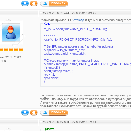
22.03.2016 09:44
22.03.2016 09:47
Разбираю пример IPU
отсюда
и тут меня в ступор вводит вот
Код
fd_ipu = open("/dev/mxc_ipu", O_RDWR, 0);
* * * * * *
ioctl(fd_fb, FBIOGET_FSCREENINFO, &fb_fix);
// Set IPU output address as framebuffer address
outpaddr = fb_fix.smem_start;
task.output.paddr = outpaddr;
ия: 22.05.2012
// Create memory map for output image
чина
outbuf = mmap(0, osize, PROT_READ | PROT_WRITE, MAP_S
if (!outbuf) {
printf("mmap fail\n");
ret = -1;
goto done;
}
На сколько мне известно последний параметр mmap это пр
файла...почему оно вдруг как-то связалось с буфером вид
И могу ли я так же, во избежание использования дорогого 
простанство или может есть какой-то другой рецепт решен
22.03.2016 12:08
22.03.2016 12:11
Цитата