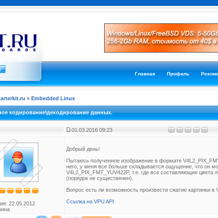
Главная
Профиль
Реком
tarterkit.ru
»
Embedded Linux
ное кодирование\декодирование данных.
01.03.2016 09:23
Добрый день!
Пытаюсь полученное изображение в формате V4L2_PIX_FM
него, у меня все больше складывается ощущение, что он м
V4L2_PIX_FMT_YUV422P, т.е. где все составляющие цвета л
(порядок не существенен).
Вопрос есть ли возможность произвести сжатие картинки 
Ссылка на VPU API
ия: 22.05.2012
чина