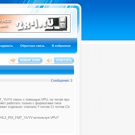
ендовать
Обратная связь
В избранное
Сообщение: 1
T_YUYV сжать с помощью VPU, но читая про
ожет работать только с форматами типа
ежат отдельно: сначало Y потом Cr потом Cb
в V4L2_PIX_FMT_YUYV используя VPU?