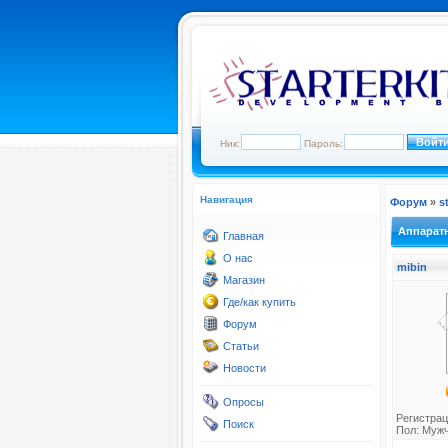
Ник:
Пароль:
Навигация
Форум
»
s
Аппарат
Главная
О нас
mibin
Магазин
Где/как купить
Форум
Статьи
Новости
Опросы
Регистрац
Поиск
Пол: Муж