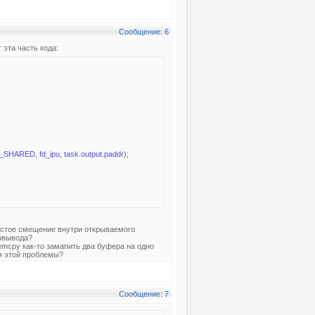
Сообщение: 6
 эта часть кода:
HARED, fd_ipu, task.output.paddr);
остое смещение внутри открываемого
еовывода?
memcpy как-то замапить два буфера на одно
ия этой проблемы?
Сообщение: 7