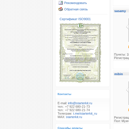
Рекомендовать
Обратная связь
sasamy
Сертификат ISO9001
Пункты: 1
Регистрац
mibin
Контакты
E-mail:
info@starterkit.ru
тел.: +7 922 680-21-73
тел.: +7 922 680-21-74
Телеграм:
t.me/starterkit_ru
MAX:
starterkit.ru
Регистрац
Пол: Муж
Способы оплаты