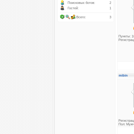
Поисковых ботов:
2
Гостей:
1
Всего:
3
Пункты: 1
Регистрац
mibin
Регистрац
Пол: Муж