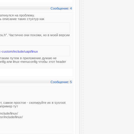
Сообщение: 4
наткнулся на проблему.
ть описание таких стуктур как
pu.h". Частично они похожи, но в моей версии
x-custom/include/uapi/linux
с таким путем в приложение думаю не
ig или linux-menuconfig чтобы этот header
Сообщение: 5
, самое простое - скопируйте их в sysroot
апример тут
clude/linux/
/include/linux/