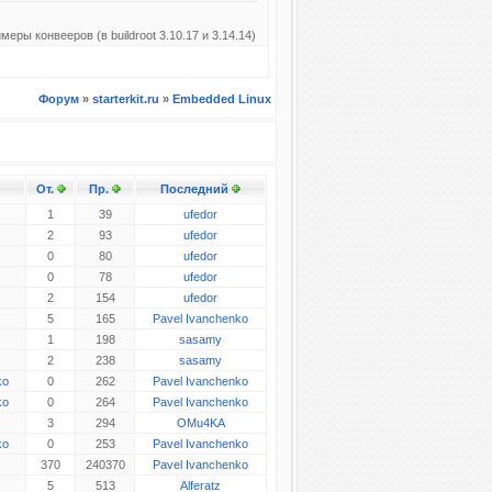
еры конвееров (в buildroot 3.10.17 и 3.14.14)
Форум
»
starterkit.ru
»
Embedded Linux
От.
Пр.
Последний
1
39
ufedor
2
93
ufedor
0
80
ufedor
0
78
ufedor
2
154
ufedor
5
165
Pavel Ivanchenko
1
198
sasamy
2
238
sasamy
ko
0
262
Pavel Ivanchenko
ko
0
264
Pavel Ivanchenko
3
294
OMu4KA
ko
0
253
Pavel Ivanchenko
370
240370
Pavel Ivanchenko
5
513
Alferatz