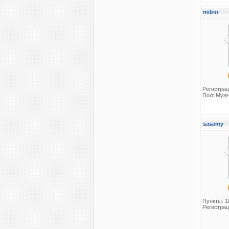
mibin
Регистрац
Пол: Муж
sasamy
Пункты: 1
Регистрац