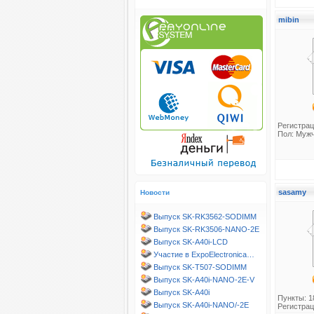
mibin
Регистрац
Пол: Муж
sasamy
Новости
Выпуск SK-RK3562-SODIMM
Выпуск SK-RK3506-NANO-2E
Выпуск SK-A40i-LCD
Участие в ExpoElectronica…
Выпуск SK-T507-SODIMM
Выпуск SK-A40i-NANO-2E-V
Выпуск SK-A40i
Пункты: 1
Выпуск SK-A40i-NANO/-2E
Регистрац