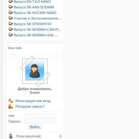
Выпуск ES-T113-NANO
Выпуск SK-A40i-SODIMM
Выпуск SK-NUC906-NANO
Участие в Экспоэлектроник…
Выпуск SK-STM32H743
Выпуск SK-iMX8Mini-CAN-Pl…
Выпуск SK-iMX8Mini-Artix-…
User Info
Добро пожаловать,
Guest
Регистрация или вход
Потеряли пароль?
Ник:
Пароль:
Пользователей:
0