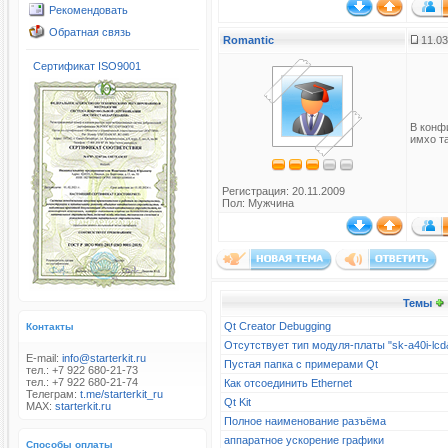
Рекомендовать
Обратная связь
Romantic
11.03
Сертификат ISO9001
В конф
имхо та
Регистрация: 20.11.2009
Пол: Мужчина
Темы
Qt Creator Debugging
Контакты
Отсутствует тип модуля-платы "sk-a40i-l
E-mail:
info@starterkit.ru
Пустая папка с примерами Qt
тел.: +7 922 680-21-73
тел.: +7 922 680-21-74
Как отсоединить Ethernet
Телеграм:
t.me/starterkit_ru
Qt Kit
MAX:
starterkit.ru
Полное наименование разъёма
аппаратное ускорение графики
Способы оплаты