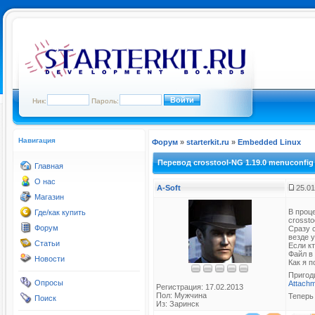
Ник:
Пароль:
Навигация
Форум
»
starterkit.ru
»
Embedded Linux
Перевод crosstool-NG 1.19.0 menuconfig
Главная
О нас
A-Soft
25.01
Магазин
В проц
Где/как купить
crossto
Форум
Сразу с
везде 
Статьи
Если кт
Файл в
Новости
Как я п
Пригод
Опросы
Attachm
Регистрация: 17.02.2013
Пол: Мужчина
Теперь 
Поиск
Из: Заринск