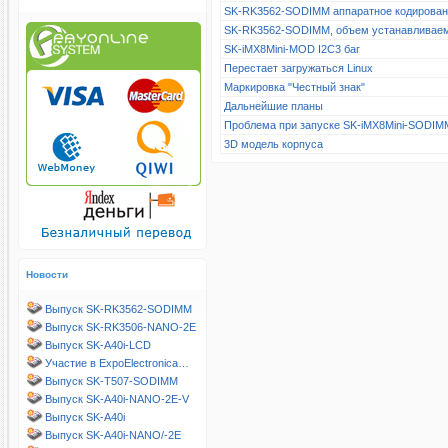
SK-RK3562-SODIMM аппаратное кодирова
SK-RK3562-SODIMM, объем устанавливае
SK-iMX8Mini-MOD I2C3 баг
Перестает загружаться Linux
Маркировка "Честный знак"
Дальнейшие планы
Проблема при запуске SK-iMX8Mini-SODIM
3D модель корпуса
Новости
Выпуск SK-RK3562-SODIMM
Выпуск SK-RK3506-NANO-2E
Выпуск SK-A40i-LCD
Участие в ExpoElectronica…
Выпуск SK-T507-SODIMM
Выпуск SK-A40i-NANO-2E-V
Выпуск SK-A40i
Выпуск SK-A40i-NANO/-2E