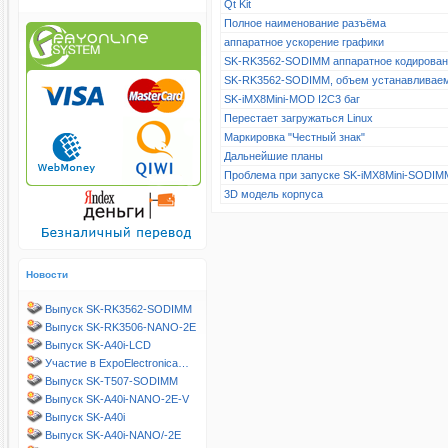
Qt Kit
Полное наименование разъёма
аппаратное ускорение графики
SK-RK3562-SODIMM аппаратное кодирова
SK-RK3562-SODIMM, объем устанавливае
SK-iMX8Mini-MOD I2C3 баг
Перестает загружаться Linux
Маркировка "Честный знак"
Дальнейшие планы
Проблема при запуске SK-iMX8Mini-SODIM
3D модель корпуса
Новости
Выпуск SK-RK3562-SODIMM
Выпуск SK-RK3506-NANO-2E
Выпуск SK-A40i-LCD
Участие в ExpoElectronica…
Выпуск SK-T507-SODIMM
Выпуск SK-A40i-NANO-2E-V
Выпуск SK-A40i
Выпуск SK-A40i-NANO/-2E