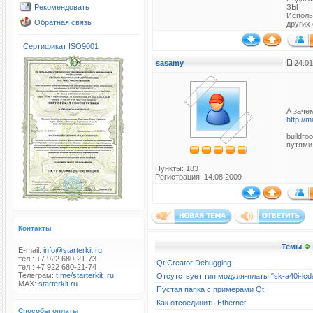
Рекомендовать
ЗЫ
Использ
Обратная связь
других 
Сертификат ISO9001
sasamy
24.01
А заче
http://
buildro
путями 
Пункты: 183
Регистрация: 14.08.2009
Контакты
Темы
E-mail:
info@starterkit.ru
тел.: +7 922 680-21-73
Qt Creator Debugging
тел.: +7 922 680-21-74
Телеграм:
t.me/starterkit_ru
Отсутствует тип модуля-платы "sk-a40i-l
MAX:
starterkit.ru
Пустая папка с примерами Qt
Как отсоединить Ethernet
Способы оплаты