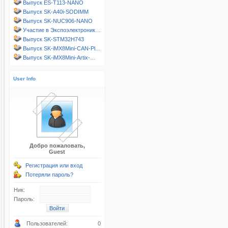
Выпуск ES-T113-NANO
Выпуск SK-A40i-SODIMM
Выпуск SK-NUC906-NANO
Участие в Экспоэлектроник…
Выпуск SK-STM32H743
Выпуск SK-iMX8Mini-CAN-Pl…
Выпуск SK-iMX8Mini-Artix-…
User Info
Добро пожаловать,
Guest
Регистрация или вход
Потеряли пароль?
Ник:
Пароль:
Пользователей:
0