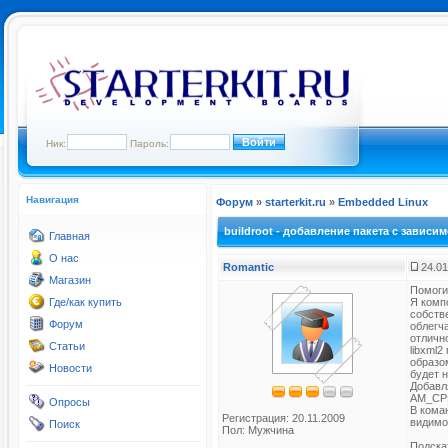
Ник:
Пароль:
Навигация
Форум
»
starterkit.ru
»
Embedded Linux
buildroot - добавление пакета с зависим
Главная
О нас
Romantic
24.01
Магазин
Помогит
Где/как купить
Я комп
собств
Форум
облегч
отлично
Статьи
libxml2
образом
Новости
будет н
Добавл
AM_CPPF
Опросы
В кома
Регистрация: 20.11.2009
видимом
Поиск
Пол: Мужчина
Подска