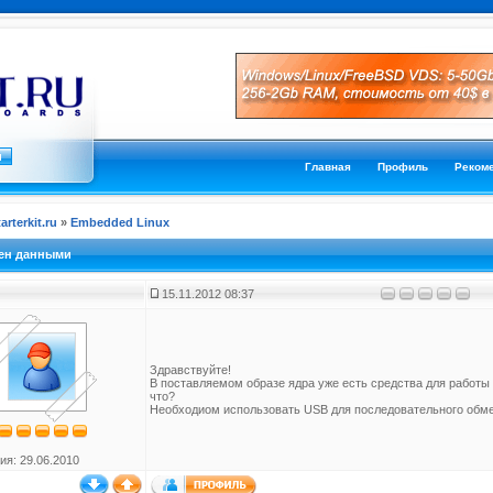
Главная
Профиль
Реком
tarterkit.ru
»
Embedded Linux
ен данными
15.11.2012 08:37
Здравствуйте!
В поставляемом образе ядра уже есть средства для работы 
что?
Необходиом использовать USB для последовательного обм
ия: 29.06.2010