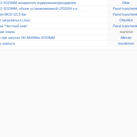
2-SODIMM аппаратное кодирование/декодирова…
Dilok
2-SODIMM, объем устанавливаемой LPDDR4 и e…
Pavel Ivanchen
ini-MOD I2C3 баг
Pavel Ivanchen
 загружаться Linux
OMu4KA
ка "Честный знак"
Pavel Ivanchen
ие планы
starterkit
 при запуске SK-iMX8Mini-SODIMM
Alferatz
ь корпуса
murdemon