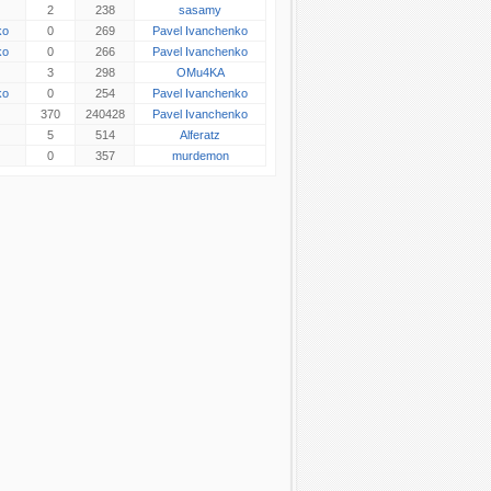
2
238
sasamy
ko
0
269
Pavel Ivanchenko
ko
0
266
Pavel Ivanchenko
3
298
OMu4KA
ko
0
254
Pavel Ivanchenko
370
240428
Pavel Ivanchenko
5
514
Alferatz
0
357
murdemon