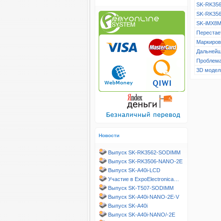
SK-RK356
SK-RK356
SK-iMX8M
Перестает
Маркиров
Дальнейш
Проблема
3D модел
Новости
Выпуск SK-RK3562-SODIMM
Выпуск SK-RK3506-NANO-2E
Выпуск SK-A40i-LCD
Участие в ExpoElectronica…
Выпуск SK-T507-SODIMM
Выпуск SK-A40i-NANO-2E-V
Выпуск SK-A40i
Выпуск SK-A40i-NANO/-2E