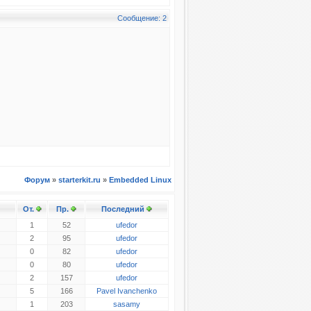
Сообщение: 2
Форум
»
starterkit.ru
»
Embedded Linux
От.
Пр.
Последний
1
52
ufedor
2
95
ufedor
0
82
ufedor
0
80
ufedor
2
157
ufedor
5
166
Pavel Ivanchenko
1
203
sasamy