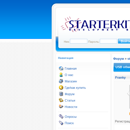
Ник:
Пароль:
Навигация
Форум
»
s
USB обм
Главная
О нас
Franky
Магазин
Где/как купить
Форум
Статьи
Новости
Опросы
Регистрац
Поиск