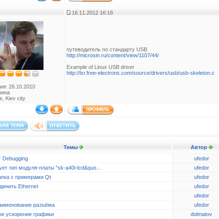
16.11.2012 16:18
путеводитель по стандарту USB
http://microsin.ru/content/view/1107/44/
Example of Linux USB driver
http://lxr.free-electrons.com/source/drivers/usb/usb-skeleton.c
ия: 26.10.2010
чина
, Kiev city
Темы
Автор
r Debugging
ufedor
ует тип модуля-платы "sk-a40i-lcd&quo…
ufedor
апка с примерами Qt
ufedor
динить Ethernet
ufedor
ufedor
аименование разъёма
ufedor
ое ускорение графики
dolmatov