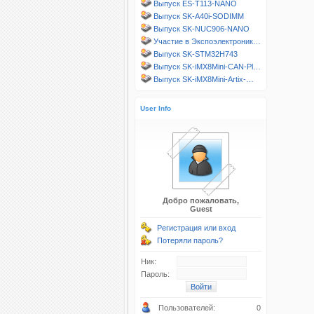
Выпуск ES-T113-NANO
Выпуск SK-A40i-SODIMM
Выпуск SK-NUC906-NANO
Участие в Экспоэлектроник…
Выпуск SK-STM32H743
Выпуск SK-iMX8Mini-CAN-Pl…
Выпуск SK-iMX8Mini-Artix-…
User Info
Добро пожаловать,
Guest
Регистрация или вход
Потеряли пароль?
Ник:
Пароль:
Пользователей:
0