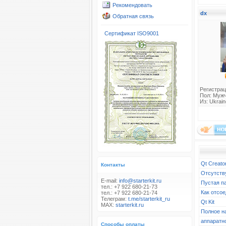
Рекомендовать
dx
Обратная связь
Сертификат ISO9001
Регистрац
Пол: Муж
Из: Ukraine
Qt Creato
Контакты
Отсутств
E-mail:
info@starterkit.ru
Пустая п
тел.: +7 922 680-21-73
Как отсое
тел.: +7 922 680-21-74
Телеграм:
t.me/starterkit_ru
Qt Kit
MAX:
starterkit.ru
Полное н
аппаратн
Способы оплаты