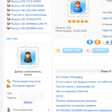
Подс
Выпуск ES-T113-NANO
Выпуск SK-A40i-SODIMM
Выпуск SK-NUC906-NANO
как обы
Участие в Экспоэлектроник…
https:/
Выпуск SK-STM32H743
Выпуск SK-iMX8Mini-CAN-Pl…
отличи
Пункты: 183
Выпуск SK-iMX8Mini-Artix-…
https:/
Регистрация: 14.08.2009
https:/
User Info
Темы
Добро пожаловать,
Guest
Qt Creator Debugging
Регистрация или вход
Отсутствует тип модуля-платы "sk-a40i-l
Потеряли пароль?
Пустая папка с примерами Qt
Как отсоединить Ethernet
Ник:
Qt Kit
Пароль:
Полное наименование разъёма
аппаратное ускорение графики
Пользователей:
0
SK-RK3562-SODIMM аппаратное кодирова