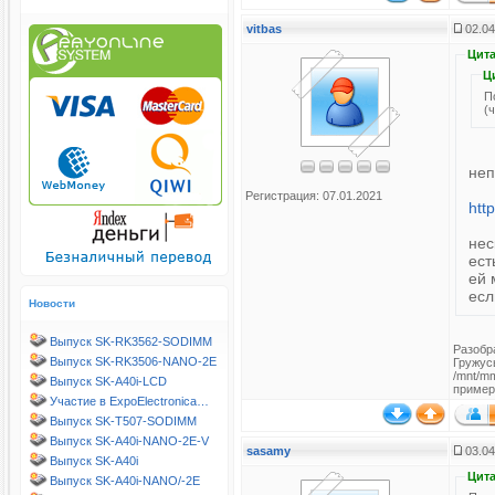
vitbas
02.04
Цита
Ц
П
(
неп
Регистрация: 07.01.2021
htt
нес
ест
ей 
есл
Новости
Выпуск SK-RK3562-SODIMM
Разобр
Выпуск SK-RK3506-NANO-2E
Гружусь
/mnt/mm
Выпуск SK-A40i-LCD
пример
Участие в ExpoElectronica…
Выпуск SK-T507-SODIMM
Выпуск SK-A40i-NANO-2E-V
sasamy
03.04
Выпуск SK-A40i
Цита
Выпуск SK-A40i-NANO/-2E