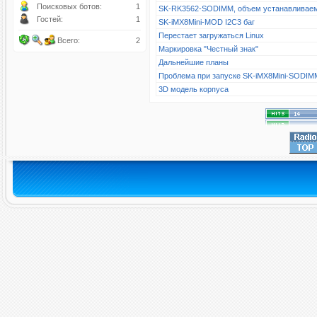
Поисковых ботов:
1
SK-RK3562-SODIMM, объем устанавливае
Гостей:
1
SK-iMX8Mini-MOD I2C3 баг
Перестает загружаться Linux
Всего:
2
Маркировка "Честный знак"
Дальнейшие планы
Проблема при запуске SK-iMX8Mini-SODIM
3D модель корпуса