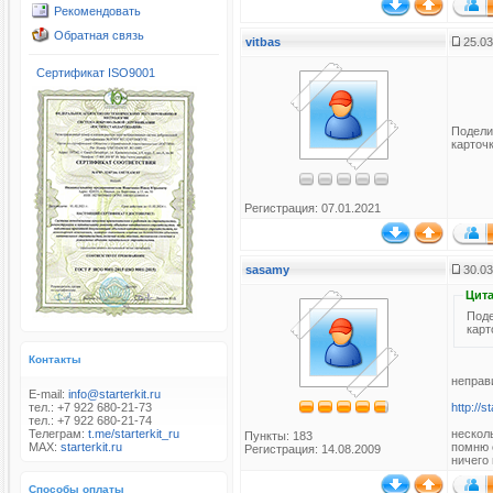
Рекомендовать
Обратная связь
vitbas
25.03
Сертификат ISO9001
Подели
карточк
Регистрация: 07.01.2021
sasamy
30.03
Цита
Поде
карт
Контакты
неправ
E-mail:
info@starterkit.ru
http://
тел.: +7 922 680-21-73
тел.: +7 922 680-21-74
нескол
Телеграм:
t.me/starterkit_ru
Пункты: 183
помню 
MAX:
starterkit.ru
Регистрация: 14.08.2009
ничего
Способы оплаты