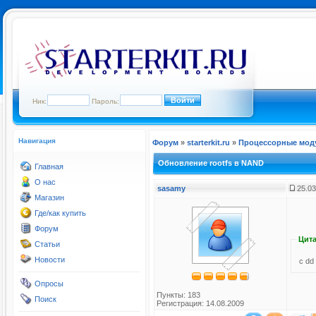
Ник:
Пароль:
Навигация
Форум
»
starterkit.ru
»
Процессорные мод
Обновление rootfs в NAND
Главная
О нас
sasamy
25.03
Магазин
Где/как купить
Форум
Цита
Статьи
Новости
с dd
Опросы
Пункты: 183
Поиск
Регистрация: 14.08.2009