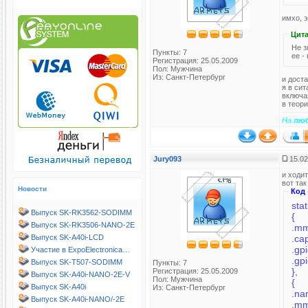
имхо, э
Цита
Не з
Пункты: 7
ее -
Регистрация: 25.05.2009
Пол: Мужчина
Из: Санкт-Петербург
и дост
я в сит
включа
в теори
На
лю
Jury093
15.02
и ходи
вот так
Новости
Код
sta
Выпуск SK-RK3562-SODIMM
{
Выпуск SK-RK3506-NANO-2E
Выпуск SK-A40i-LCD
.gp
Участие в ExpoElectronica…
.gp
Выпуск SK-T507-SODIMM
Пункты: 7
},
Регистрация: 25.05.2009
Выпуск SK-A40i-NANO-2E-V
Пол: Мужчина
{
Выпуск SK-A40i
Из: Санкт-Петербург
Выпуск SK-A40i-NANO/-2E