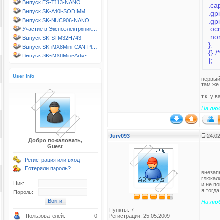
Выпуск ES-T113-NANO
Выпуск SK-A40i-SODIMM
.gp
.gp
Выпуск SK-NUC906-NANO
.oc
Участие в Экспоэлектроник…
.no
Выпуск SK-STM32H743
},
Выпуск SK-iMX8Mini-CAN-Pl…
{} /
Выпуск SK-iMX8Mini-Artix-…
};
User Info
первый 
там же
т.к. у 
На
лю
Jury093
24.02
Добро пожаловать,
Guest
Регистрация или вход
Потеряли пароль?
внезапн
глюкало
Ник:
и не по
я тогда
Пароль:
На
лю
Пункты: 7
Пользователей:
0
Регистрация: 25.05.2009