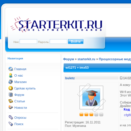
Ник:
Пароль:
Навигация
Форум
»
starterkit.ru
»
Процессорные мод
wl1271 + imx53
Главная
О нас
buletz
14.02
Магазин
А кому-
Где/как купить
Wi-fi 
Форум
Этот Wi
Статьи
Собира
Драйве
Новости
Код
cfg8
Опросы
Регистрация: 16.11.2011
Поиск
и на эт
Пол: Мужчина