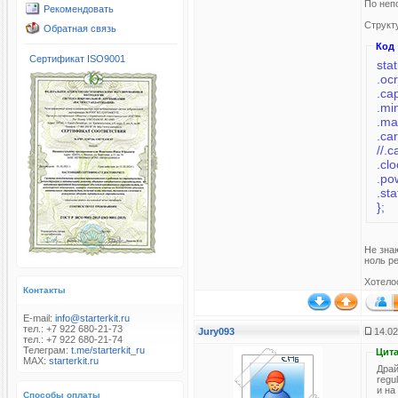
По неп
Рекомендовать
Структ
Обратная связь
Код
Сертификат ISO9001
sta
.oc
.ca
.mi
.ma
.ca
//.
.cl
.p
.st
};
Не знаю
ноль р
Хотело
Контакты
E-mail:
info@starterkit.ru
тел.: +7 922 680-21-73
Jury093
14.02
тел.: +7 922 680-21-74
Телеграм:
t.me/starterkit_ru
Цита
MAX:
starterkit.ru
Драй
regu
и на
Способы оплаты