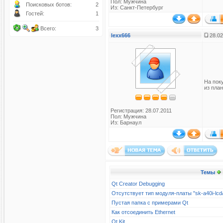
Пол: Мужчина
Поисковых ботов:
2
Из: Санкт-Петербург
Гостей:
1
Всего:
3
lexx666
28.02
На пок
из план
Регистрация: 28.07.2011
Пол: Мужчина
Из: Барнаул
Темы
Qt Creator Debugging
Отсутствует тип модуля-платы "sk-a40i-l
Пустая папка с примерами Qt
Как отсоединить Ethernet
Qt Kit