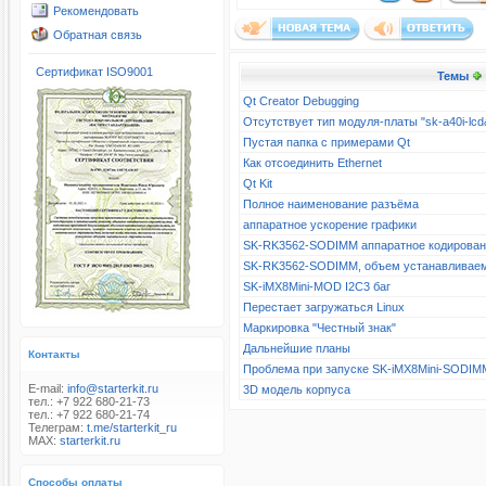
Рекомендовать
Обратная связь
Сертификат ISO9001
Темы
Qt Creator Debugging
Отсутствует тип модуля-платы "sk-a40i-l
Пустая папка с примерами Qt
Как отсоединить Ethernet
Qt Kit
Полное наименование разъёма
аппаратное ускорение графики
SK-RK3562-SODIMM аппаратное кодирова
SK-RK3562-SODIMM, объем устанавливае
SK-iMX8Mini-MOD I2C3 баг
Перестает загружаться Linux
Маркировка "Честный знак"
Дальнейшие планы
Контакты
Проблема при запуске SK-iMX8Mini-SODIM
E-mail:
info@starterkit.ru
3D модель корпуса
тел.: +7 922 680-21-73
тел.: +7 922 680-21-74
Телеграм:
t.me/starterkit_ru
MAX:
starterkit.ru
Способы оплаты