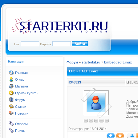
Ник:
Пароль:
Навигация
Форум
»
starterkit.ru
»
Embedded Linux
Ltib на ALT Linux
Главная
О нас
f343313
13.01
Магазин
Где/как купить
Форум
Добрый
Пытаюс
Статьи
Зависи
Может к
Новости
Докуме
Опросы
Регистрация: 13.01.2014
Поиск