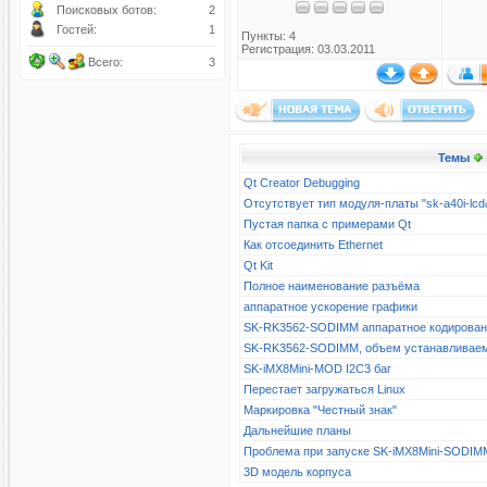
Поисковых ботов:
2
Гостей:
1
Пункты: 4
Регистрация: 03.03.2011
Всего:
3
Темы
Qt Creator Debugging
Отсутствует тип модуля-платы "sk-a40i-l
Пустая папка с примерами Qt
Как отсоединить Ethernet
Qt Kit
Полное наименование разъёма
аппаратное ускорение графики
SK-RK3562-SODIMM аппаратное кодирова
SK-RK3562-SODIMM, объем устанавливае
SK-iMX8Mini-MOD I2C3 баг
Перестает загружаться Linux
Маркировка "Честный знак"
Дальнейшие планы
Проблема при запуске SK-iMX8Mini-SODIM
3D модель корпуса