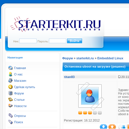
Ник:
Пароль:
Навигация
Форум
»
starterkit.ru
»
Embedded Linux
Остановка uboot на загрузке (решено)
Главная
О нас
titan83
20.11
Магазин
Где/как купить
Здравст
Форум
На устр
от конс
Статьи
на экра
постоян
Новости
нормал
Собстве
uboot 
Опросы
Регистрация: 16.12.2012
Поиск