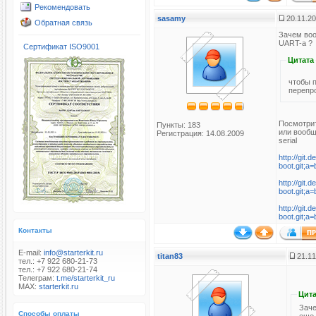
Рекомендовать
sasamy
20.11.20
Обратная связь
Зачем воо
UART-а ?
Сертификат ISO9001
Цитата
чтобы 
перепр
Посмотрит
Пункты: 183
или вообщ
Регистрация: 14.08.2009
serial
http://git.
boot.git;
http://git.
boot.git;a
http://git.
boot.git;
Контакты
E-mail:
info@starterkit.ru
titan83
21.11
тел.: +7 922 680-21-73
тел.: +7 922 680-21-74
Телеграм:
t.me/starterkit_ru
MAX:
starterkit.ru
Цита
Заче
Способы оплаты
еще 