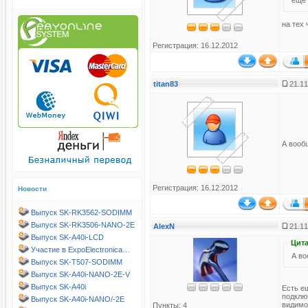
на тех
Регистрация: 16.12.2012
titan83
21.11
А вообщ
Регистрация: 16.12.2012
Новости
Выпуск SK-RK3562-SODIMM
Выпуск SK-RK3506-NANO-2E
AlexN
21.11
Выпуск SK-A40i-LCD
Цита
Участие в ExpoElectronica…
А во
Выпуск SK-T507-SODIMM
Выпуск SK-A40i-NANO-2E-V
Выпуск SK-A40i
Есть е
подключ
Выпуск SK-A40i-NANO/-2E
видимо
Пункты: 4