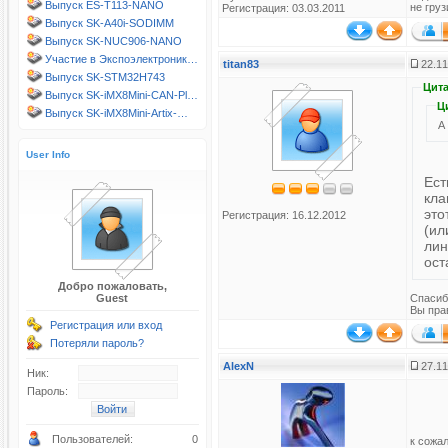
Выпуск ES-T113-NANO
не груз
Регистрация: 03.03.2011
Выпуск SK-A40i-SODIMM
Выпуск SK-NUC906-NANO
Участие в Экспоэлектроник…
titan83
22.11
Выпуск SK-STM32H743
Цита
Выпуск SK-iMX8Mini-CAN-Pl…
Ц
Выпуск SK-iMX8Mini-Artix-…
А
User Info
Ест
кла
это
Регистрация: 16.12.2012
(ил
лин
ост
Добро пожаловать,
Guest
Спасиб
Вы пра
Регистрация или вход
Потеряли пароль?
AlexN
27.11
Ник:
Пароль:
Пользователей:
0
к сожа