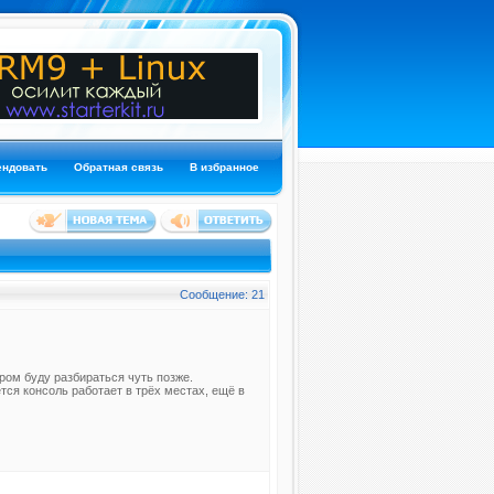
ендовать
Обратная связь
В избранное
Сообщение: 21
ром буду разбираться чуть позже.
тся консоль работает в трёх местах, ещё в