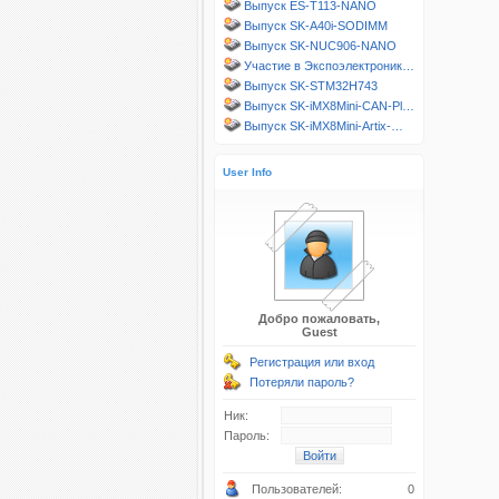
Выпуск ES-T113-NANO
Выпуск SK-A40i-SODIMM
Выпуск SK-NUC906-NANO
Участие в Экспоэлектроник…
Выпуск SK-STM32H743
Выпуск SK-iMX8Mini-CAN-Pl…
Выпуск SK-iMX8Mini-Artix-…
User Info
Добро пожаловать,
Guest
Регистрация или вход
Потеряли пароль?
Ник:
Пароль:
Пользователей:
0