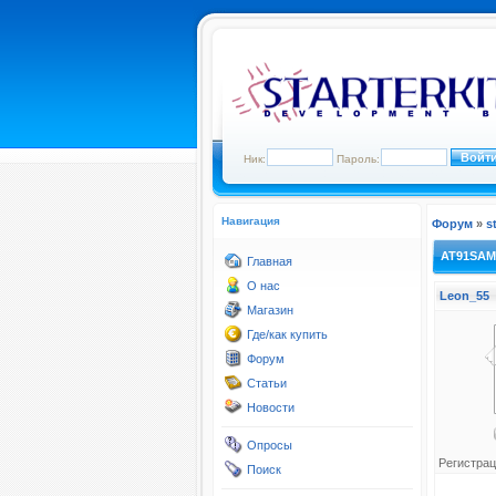
Ник:
Пароль:
Навигация
Форум
»
s
AT91SAM
Главная
О нас
Leon_55
Магазин
Где/как купить
Форум
Статьи
Новости
Опросы
Регистрац
Поиск