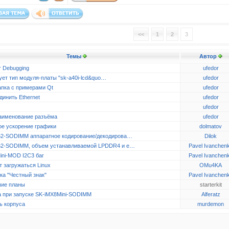
<<
1
2
3
Темы
Автор
r Debugging
ufedor
ует тип модуля-платы "sk-a40i-lcd&quo…
ufedor
апка с примерами Qt
ufedor
динить Ethernet
ufedor
ufedor
аименование разъёма
ufedor
ое ускорение графики
dolmatov
2-SODIMM аппаратное кодирование/декодирова…
Dilok
2-SODIMM, объем устанавливаемой LPDDR4 и e…
Pavel Ivanchen
ini-MOD I2C3 баг
Pavel Ivanchen
 загружаться Linux
OMu4KA
ка "Честный знак"
Pavel Ivanchen
ие планы
starterkit
 при запуске SK-iMX8Mini-SODIMM
Alferatz
ь корпуса
murdemon