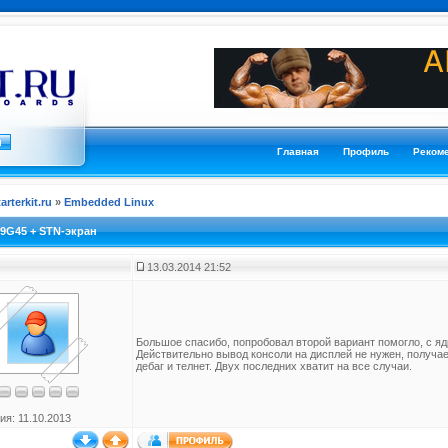
Главная
Профиль
Реком
tarterkit.ru
»
Embedded Linux
9G45 + STN-экран
13.03.2014 21:52
Большое спасибо, попробовал второй вариант помогло, с яд
Действительно вывод консоли на дисплей не нужен, получае
дебаг и телнет. Двух последних хватит на все случаи.
ия: 11.10.2013