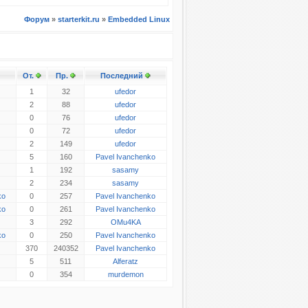
Форум
»
starterkit.ru
»
Embedded Linux
От.
Пр.
Последний
1
32
ufedor
2
88
ufedor
0
76
ufedor
0
72
ufedor
2
149
ufedor
5
160
Pavel Ivanchenko
1
192
sasamy
2
234
sasamy
ko
0
257
Pavel Ivanchenko
ko
0
261
Pavel Ivanchenko
3
292
OMu4KA
ko
0
250
Pavel Ivanchenko
370
240352
Pavel Ivanchenko
5
511
Alferatz
0
354
murdemon