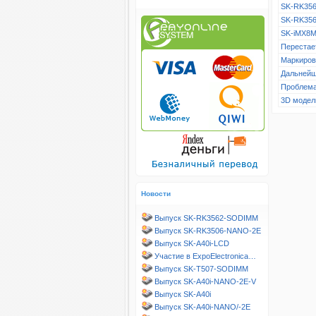
SK-RK356
SK-RK356
SK-iMX8M
Перестает
Маркиров
Дальнейш
Проблема
3D модел
Новости
Выпуск SK-RK3562-SODIMM
Выпуск SK-RK3506-NANO-2E
Выпуск SK-A40i-LCD
Участие в ExpoElectronica…
Выпуск SK-T507-SODIMM
Выпуск SK-A40i-NANO-2E-V
Выпуск SK-A40i
Выпуск SK-A40i-NANO/-2E