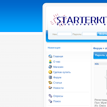
Ник:
Пароль:
Навигация
Форум
»
s
Пароль 
Главная
О нас
nis
Магазин
Где/как купить
Форум
Статьи
Новости
Опросы
Регистрац
Поиск
Пол: Муж
Из: Омск