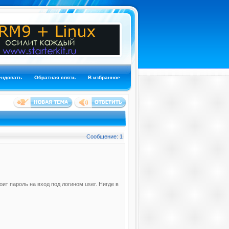
ендовать
Обратная связь
В избранное
Сообщение: 1
ит пароль на вход под логином user. Нигде в