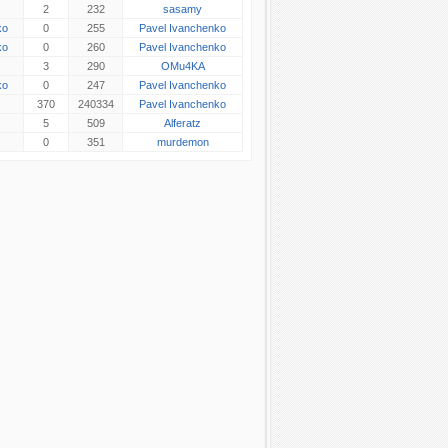
2
232
sasamy
ko
0
255
Pavel Ivanchenko
ko
0
260
Pavel Ivanchenko
3
290
OMu4KA
ko
0
247
Pavel Ivanchenko
370
240334
Pavel Ivanchenko
5
509
Alferatz
0
351
murdemon