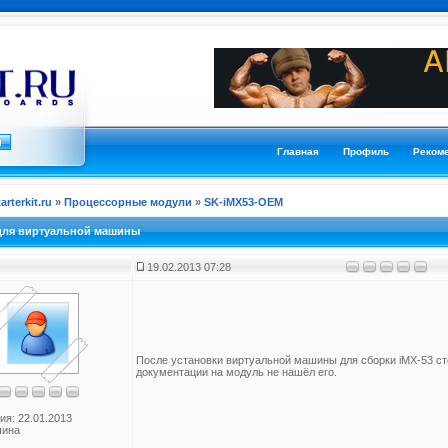
Главная
Профиль
Реком
tarterkit.ru
»
Процессорные модули
»
SK-iMX53-OEM
для виртуальной машины
19.02.2013 07:28
После установки виртуальной машины для сборки iMX-53 сто
документации на модуль не нашёл его.
ия: 22.01.2013
чина