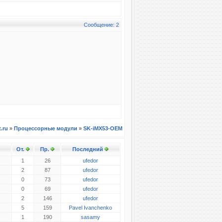
Сообщение: 2
t.ru
»
Процессорные модули
»
SK-iMX53-OEM
От.
Пр.
Последний
1
26
ufedor
2
87
ufedor
0
73
ufedor
0
69
ufedor
2
146
ufedor
5
159
Pavel Ivanchenko
1
190
sasamy