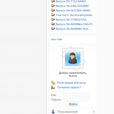
Выпуск ES-T113-NANO
Выпуск SK-A40i-SODIMM
Выпуск SK-NUC906-NANO
Участие в Экспоэлектроник…
Выпуск SK-STM32H743
Выпуск SK-iMX8Mini-CAN-Pl…
Выпуск SK-iMX8Mini-Artix-…
User Info
Добро пожаловать,
Guest
Регистрация или вход
Потеряли пароль?
Ник:
Пароль:
Пользователей:
0