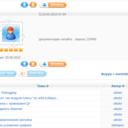
19.02.2013 07:44
документацию читайте , пароль 123456
ия: 20.06.2012
Форум
»
starterki
Темы
Автор
r Debugging
ufedor
ует тип модуля-платы "sk-a40i-lcd&quo…
ufedor
апка с примерами Qt
ufedor
динить Ethernet
ufedor
ufedor
аименование разъёма
ufedor
ое ускорение графики
dolmatov