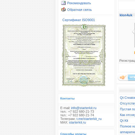
Рекомендовать
Обратная связь
klon4uk
Сертификат ISO9001
Регистрац
Qt Creato
Контакты
Отсутств
E-mail:
info@starterkit.ru
Пустая п
тел.: +7 922 680-21-73
Как отсое
тел.: +7 922 680-21-74
Телеграм:
t.me/starterkit_ru
Qt Kit
MAX:
starterkit.ru
Полное н
аппаратн
Способы оплаты