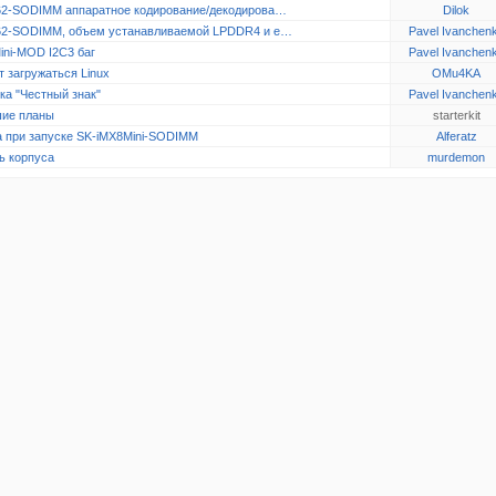
2-SODIMM аппаратное кодирование/декодирова…
Dilok
2-SODIMM, объем устанавливаемой LPDDR4 и e…
Pavel Ivanchen
ini-MOD I2C3 баг
Pavel Ivanchen
 загружаться Linux
OMu4KA
ка "Честный знак"
Pavel Ivanchen
ие планы
starterkit
 при запуске SK-iMX8Mini-SODIMM
Alferatz
ь корпуса
murdemon