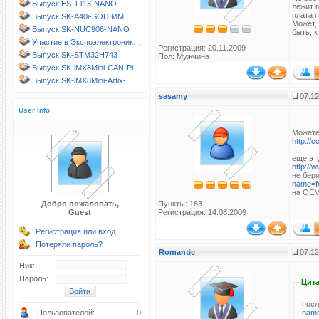
Выпуск ES-T113-NANO
лежит 
плата п
Выпуск SK-A40i-SODIMM
Может,
Выпуск SK-NUC906-NANO
быть, 
Участие в Экспоэлектроник…
Регистрация: 20.11.2009
Выпуск SK-STM32H743
Пол: Мужчина
Выпуск SK-iMX8Mini-CAN-Pl…
Выпуск SK-iMX8Mini-Artix-…
sasamy
07.12
User Info
Можете
http://
еще эт
http://
не бер
name=f
на OEM
Добро пожаловать,
Пункты: 183
Guest
Регистрация: 14.08.2009
Регистрация или вход
Потеряли пароль?
Romantic
07.12
Ник:
Пароль:
Цита
пос
nam
Пользователей:
0