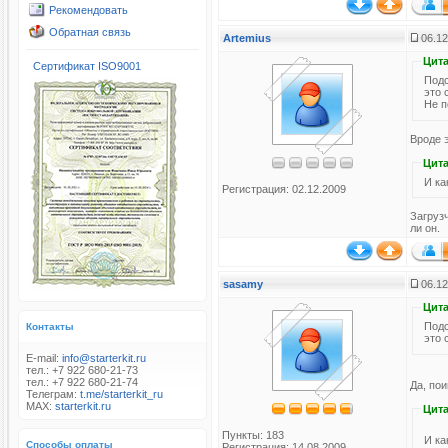
Рекомендовать
Обратная связь
Artemius
06.12
Цита
Сертификат ISO9001
Подс
это 
Не п
Вроде э
Цита
И ка
Регистрация: 02.12.2009
Загруз
ли он.
sasamy
06.12
Цита
Подс
Контакты
это 
E-mail:
info@starterkit.ru
тел.: +7 922 680-21-73
тел.: +7 922 680-21-74
Да, пои
Телеграм:
t.me/starterkit_ru
MAX:
starterkit.ru
Цита
Пункты: 183
И ка
Способы оплаты
Регистрация: 14.08.2009