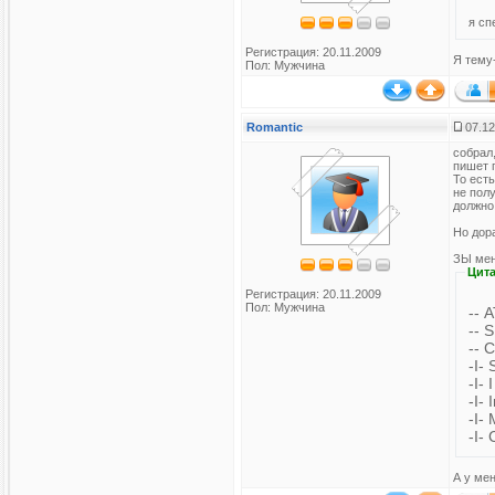
я сп
Регистрация: 20.11.2009
Я тему
Пол: Мужчина
Romantic
07.12
собрал,
пишет 
То есть
не пол
должно
Но дор
ЗЫ мен
Цита
Регистрация: 20.11.2009
Пол: Мужчина
-- 
--
-- 
-I-
-I-
-I-
-I-
-I-
А у мен