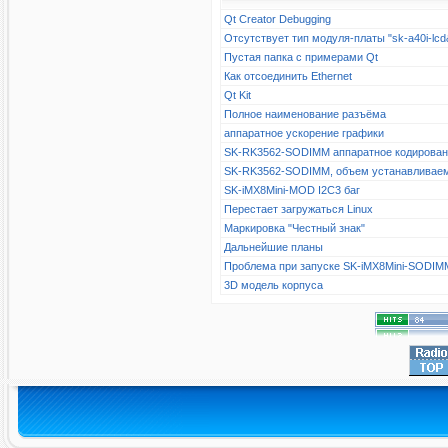
Qt Creator Debugging
Отсутствует тип модуля-платы "sk-a40i-l
Пустая папка с примерами Qt
Как отсоединить Ethernet
Qt Kit
Полное наименование разъёма
аппаратное ускорение графики
SK-RK3562-SODIMM аппаратное кодирова
SK-RK3562-SODIMM, объем устанавливае
SK-iMX8Mini-MOD I2C3 баг
Перестает загружаться Linux
Маркировка "Честный знак"
Дальнейшие планы
Проблема при запуске SK-iMX8Mini-SODIM
3D модель корпуса