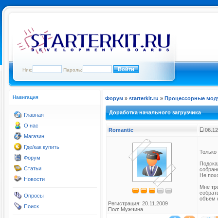
Ник:
Пароль:
Навигация
Форум
»
starterkit.ru
»
Процессорные мод
Доработка начального загрузчика
Главная
О нас
Romantic
06.12
Магазин
Где/как купить
Только
Форум
Подска
Статьи
собран
Не похо
Новости
Мне тр
собрат
Опросы
объем 
Регистрация: 20.11.2009
Поиск
Пол: Мужчина