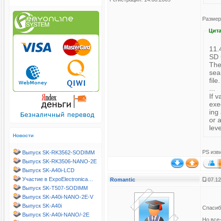
Размер
Цита
11.
SD 
The
sea
file.
...
If 
exe
ing
or 
lev
Новости
PS изв
Выпуск SK-RK3562-SODIMM
Выпуск SK-RK3506-NANO-2E
Выпуск SK-A40i-LCD
Участие в ExpoElectronica…
Romantic
07.12
Выпуск SK-T507-SODIMM
Выпуск SK-A40i-NANO-2E-V
Выпуск SK-A40i
Спасиб
Выпуск SK-A40i-NANO/-2E
Но все-