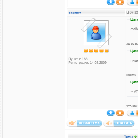
sasamy
07.12
Цита
файл
загруз
Цита
Пункты: 183
пише
Регистрация: 14.08.2009
посмот
Цита
-- A
это как
Темы