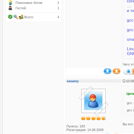
cor
Поисковых ботов:
2
....
Гостей:
1
и т
Всего:
4
gcc
gcc
una
Lin
GNU
Чего э
sasamy
10.09
Цита
gcc 
gcc 
Вы его
Пункты: 183
Регистрация: 14.08.2009