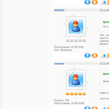
ADA007
11.09
Цита
Не з
Нет...н
просто
компил
Может 
Регистрация: 01.08.2011
Пол: Мужчина
sasamy
11.09
Цита
Може
make C
"arm-no
Пункты: 183
Регистрация: 14.08.2009