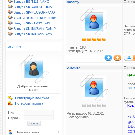
Выпуск ES-T113-NANO
sasamy
06.09
Выпуск SK-A40i-SODIMM
Выпуск SK-NUC906-NANO
Участие в Экспоэлектроник…
Выпуск SK-STM32H743
Наскол
Выпуск SK-iMX8Mini-CAN-Pl…
ошибка
OTP тож
Выпуск SK-iMX8Mini-Artix-…
User Info
Пункты: 183
Регистрация: 14.08.2009
ADA007
10.09
Цита
пред
Добро пожаловать,
http
Guest
Регистрация или вход
Так и н
ругань
Потеряли пароль?
Код
Ник:
Регистрация: 01.08.2011
~/I
Пол: Мужчина
Пароль:
gcc
DBO
cor
Пользователей:
1