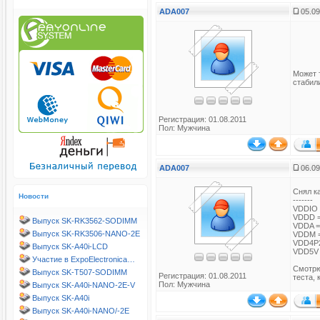
ADA007
05.09
Может 
стабил
Регистрация: 01.08.2011
Пол: Мужчина
ADA007
06.09
Снял к
Новости
-------
VDDIO 
VDDD =
Выпуск SK-RK3562-SODIMM
VDDA =
Выпуск SK-RK3506-NANO-2E
VDDM =
VDD4P2
Выпуск SK-A40i-LCD
VDD5V 
Участие в ExpoElectronica…
Смотрю
Выпуск SK-T507-SODIMM
Регистрация: 01.08.2011
теста,
Пол: Мужчина
Выпуск SK-A40i-NANO-2E-V
Выпуск SK-A40i
Выпуск SK-A40i-NANO/-2E