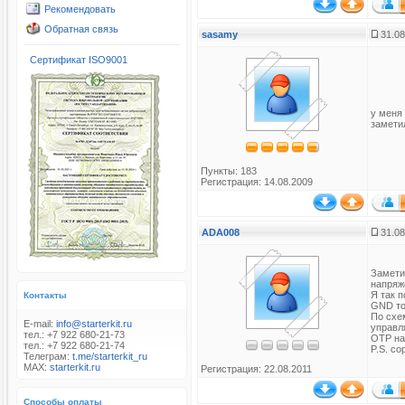
Рекомендовать
Обратная связь
sasamy
31.08
Сертификат ISO9001
у меня
замети
Пункты: 183
Регистрация: 14.08.2009
ADA008
31.08
Замети
напряж
Я так 
Контакты
GND то
По схе
E-mail:
info@starterkit.ru
управля
тел.: +7 922 680-21-73
OTP на
тел.: +7 922 680-21-74
P.S. со
Телеграм:
t.me/starterkit_ru
MAX:
starterkit.ru
Регистрация: 22.08.2011
Способы оплаты