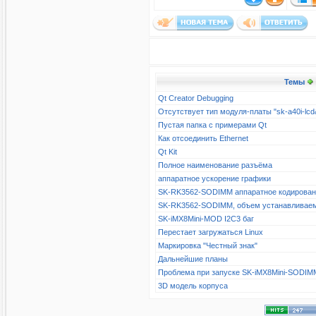
Темы
Qt Creator Debugging
Отсутствует тип модуля-платы "sk-a40i-l
Пустая папка с примерами Qt
Как отсоединить Ethernet
Qt Kit
Полное наименование разъёма
аппаратное ускорение графики
SK-RK3562-SODIMM аппаратное кодирова
SK-RK3562-SODIMM, объем устанавливае
SK-iMX8Mini-MOD I2C3 баг
Перестает загружаться Linux
Маркировка "Честный знак"
Дальнейшие планы
Проблема при запуске SK-iMX8Mini-SODIM
3D модель корпуса