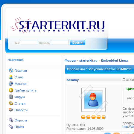
Ник:
Пароль:
Навигация
Форум
»
starterkit.ru
»
Embedded Linux
Проблемы с запуском платы на iMX233
Главная
О нас
sasamy
31.08
Магазин
Цита
Где/как купить
Форум
как 
Статьи
См ф-цю
Новости
imx-boo
у меня
Опросы
предвид
Пункты: 183
http://
Поиск
Регистрация: 14.08.2009