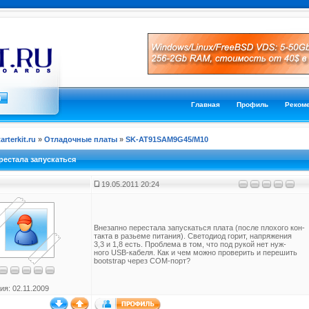
Главная
Профиль
Реком
tarterkit.ru
»
Отладочные платы
»
SK-AT91SAM9G45/M10
рестала запускаться
19.05.2011 20:24
Внезапно перестала запускаться плата (после плохого кон-
такта в разьеме питания). Светодиод горит, напряжения
3,3 и 1,8 есть. Проблема в том, что под рукой нет нуж-
ного USB-кабеля. Как и чем можно проверить и перешить
bootstrap через COM-порт?
ия: 02.11.2009