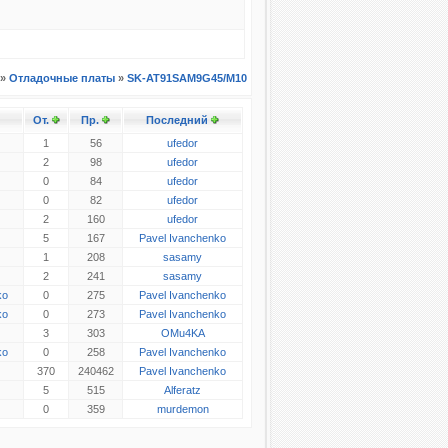
»
Отладочные платы
»
SK-AT91SAM9G45/M10
От.
Пр.
Последний
1
56
ufedor
2
98
ufedor
0
84
ufedor
0
82
ufedor
2
160
ufedor
5
167
Pavel Ivanchenko
1
208
sasamy
2
241
sasamy
ko
0
275
Pavel Ivanchenko
ko
0
273
Pavel Ivanchenko
3
303
OMu4KA
ko
0
258
Pavel Ivanchenko
370
240462
Pavel Ivanchenko
5
515
Alferatz
0
359
murdemon