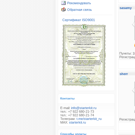
Рекомендовать
sasamy
Обратная связь
Сертификат ISO9001
Пункты: 1
Регистрац
sherr
Контакты
E-mail:
info@starterkit.ru
тел.: +7 922 680-21-73
тел.: +7 922 680-21-74
Телеграм:
t.me/starterkit_ru
Регистрац
MAX:
starterkit.ru
Способы оплаты