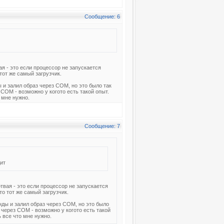
Сообщение: 6
я - это если процессор не запускается
тот же самый загрузчик.
ы и залил образ через COM, но это было так
 COM - возможно у когото есть такой опыт.
 мне нужно.
Сообщение: 7
ит
твая - это если процессор не запускается
то тот же самый загрузчик.
енды и залил образ через COM, но это было
 через COM - возможно у когото есть такой
 все что мне нужно.