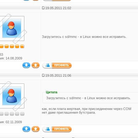
19.05.2011 21:02
Загрузитесь с sd/mmc - в Linux можно все исправить.
83
ия: 14.08.2009
19.05.2011 21:06
Цитата
Загрузитесь с sd/mmc - в Linux можно все исправить.
как, если плата мертвая, при присоединении через СОМ
нет даже приглашенмя бутстрапа.
ия: 02.11.2009