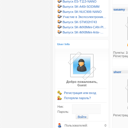
Выпуск ES-T113-NANO
Выпуск SK-A40i-SODIMM
sasamy
Выпуск SK-NUC906-NANO
Участие в Экспоэлектроник…
Выпуск SK-STM32H743
Выпуск SK-iMX8Mini-CAN-Pl…
Выпуск SK-iMX8Mini-Artix-…
User Info
Пункты: 1
Регистрац
sherr
Добро пожаловать,
Guest
Регистрация или вход
Потеряли пароль?
Ник:
Пароль:
Регистрац
Пользователей:
0