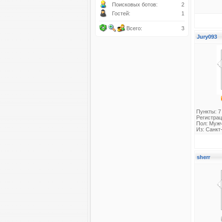
Поисковых ботов:
2
Гостей:
1
Всего:
3
Jury093
Пункты: 7
Регистрац
Пол: Муж
Из: Санкт
sherr