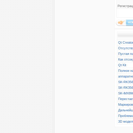
Регистрац
Qt Creato
Отсутств
Пустая п
Как отсое
Qt Kit
Полное н
аппаратн
SK-RK356
SK-RK356
SK-iMX8M
Перестает
Маркиров
Дальнейш
Проблема
3D модел