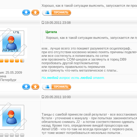
Хорошо, как в такой ситуации выяснить, запускается ли пр
19.05.2011 23:08
Цитата
кхм.. лучше всего это покажет разумеется осциллограф..
при его отсутствии косвенно можно понять причины подклю
или все состегнуть и попинговать по сетке
или прозвонить COM-шнурок и заглянуть в торец DB9
попробовать другой порт/компьютер
или проверить правильность перемычек
или стряхнуть что-нить металлическое с платы..
ия: 25.05.2009
чина
На
любой
вопрос есть
любой
ответ.
-Петербург
20.05.2011 10:00
Танцы с самбой принесли свой результат - все восстановил
Кстати - уточнение к мануалу - при попытках законнектитьс
обязательно снимать J2 - а потом соответственно одевать
назад. Кроме того, определение виндой процессора как
Atmel USB - что-то-там не всегда проходит с первого раза,
тут тоже может потребоваться несколько попыток .