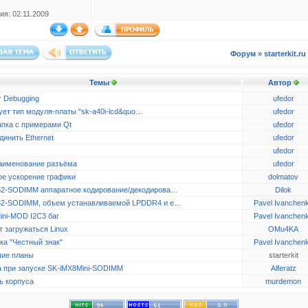
ия: 02.11.2009
Форум
»
starterkit.ru
Темы
Автор
r Debugging
ufedor
ует тип модуля-платы "sk-a40i-lcd&quo…
ufedor
апка с примерами Qt
ufedor
динить Ethernet
ufedor
ufedor
аименование разъёма
ufedor
ое ускорение графики
dolmatov
2-SODIMM аппаратное кодирование/декодирова…
Dilok
2-SODIMM, объем устанавливаемой LPDDR4 и e…
Pavel Ivanchen
ini-MOD I2C3 баг
Pavel Ivanchen
 загружаться Linux
OMu4KA
ка "Честный знак"
Pavel Ivanchen
ие планы
starterkit
 при запуске SK-iMX8Mini-SODIMM
Alferatz
ь корпуса
murdemon