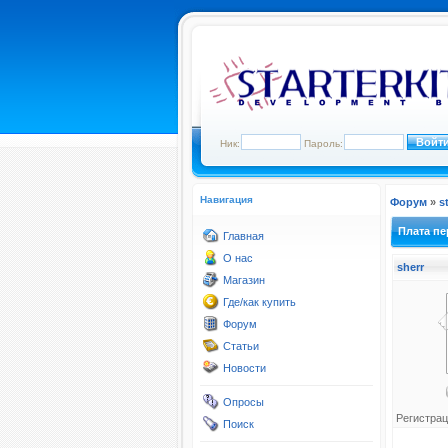
Ник:
Пароль:
Навигация
Форум
»
s
Плата пе
Главная
О нас
sherr
Магазин
Где/как купить
Форум
Статьи
Новости
Опросы
Регистрац
Поиск