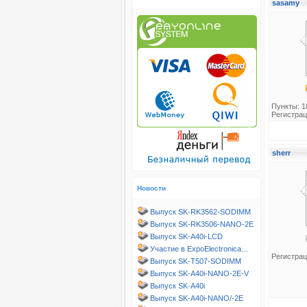
sasamy
Пункты: 1
Регистрац
sherr
Новости
Выпуск SK-RK3562-SODIMM
Выпуск SK-RK3506-NANO-2E
Выпуск SK-A40i-LCD
Участие в ExpoElectronica…
Регистрац
Выпуск SK-T507-SODIMM
Выпуск SK-A40i-NANO-2E-V
Выпуск SK-A40i
Выпуск SK-A40i-NANO/-2E