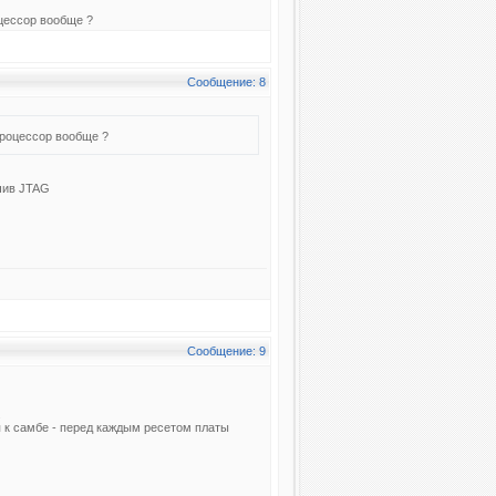
оцессор вообще ?
Сообщение: 8
Хорошо, как в такой ситуации выяснить, запускается ли процессор вообще ?
чив JTAG
Сообщение: 9
.
я к самбе - перед каждым ресетом платы