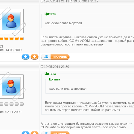
19.05.2011 21:11
19.05.2011 21:17
Цитата
как, если плата мертвая
Если плата мертвая - никакая самба уже не поможет, да и с
раз просто кабель COM<->COM разваливался - первый раз 
смотрел целостность пайки на разъемах.
83
ия: 14.08.2009
19.05.2011 21:30
Цитата
Цитата
как, если плата мертвая
Если плата мертвая - никакая самба уже не поможет, да 
много раз просто кабель COM<->COM разваливался - пер
опытом смотрел целостность пайки на разъемах.
ия: 02.11.2009
А плата со слетевшим бутстрапом разве не так выглядит --
СОМ-кабель проверил на другой плате- все нормально.