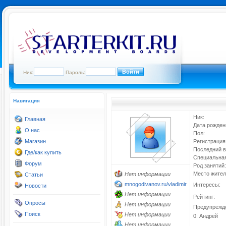
Ник:
Пароль:
Навигация
Ник:
Главная
Дата рожден
О нас
Пол:
Магазин
Регистрация
Последний в
Где/как купить
Специальная
Форум
Род занятий:
Место жител
Нет информации
Статьи
mnogodivanov.ru/vladimir
Интересы:
Новости
Нет информации
Рейтинг:
Опросы
Нет информации
Предупрежд
Поиск
Нет информации
0: Андрей
Нет информации