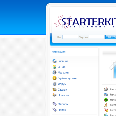
Ник:
Пароль:
Навигация
Главная
О нас
Магазин
Где/как купить
Форум
Нет
Статьи
Нет
Новости
Нет
Опросы
Нет
Поиск
Нет
Нет