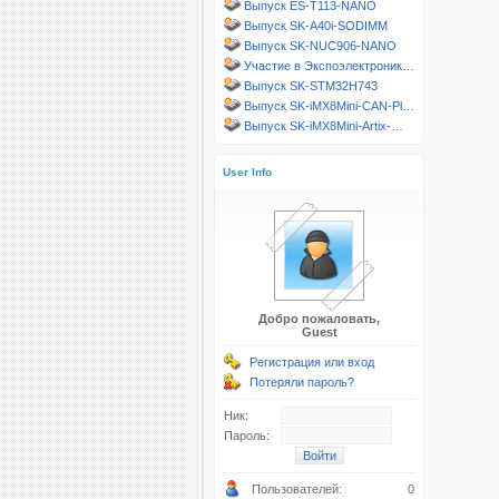
Выпуск ES-T113-NANO
Выпуск SK-A40i-SODIMM
Выпуск SK-NUC906-NANO
Участие в Экспоэлектроник…
Выпуск SK-STM32H743
Выпуск SK-iMX8Mini-CAN-Pl…
Выпуск SK-iMX8Mini-Artix-…
User Info
Добро пожаловать,
Guest
Регистрация или вход
Потеряли пароль?
Ник:
Пароль:
Пользователей:
0