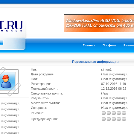
Главная
Профиль
Реком
Персональная информация
Ник:
simon1
Дата рождения:
Нет информации
Пол:
Нет информации
Регистрация:
07.10.2016 11:49
Последний визит:
12.12.2016 06:22
Специальная группа:
Нет
Род занятий:
Нет информации
Место жительства:
Нет информации
 информации
Интересы:
Нет информации
 информации
Рейтинг:
 информации
Предупреждения:
 информации
 информации
 информации