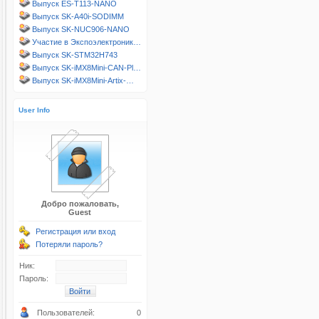
Выпуск ES-T113-NANO
Выпуск SK-A40i-SODIMM
Выпуск SK-NUC906-NANO
Участие в Экспоэлектроник…
Выпуск SK-STM32H743
Выпуск SK-iMX8Mini-CAN-Pl…
Выпуск SK-iMX8Mini-Artix-…
User Info
Добро пожаловать,
Guest
Регистрация или вход
Потеряли пароль?
Ник:
Пароль:
Пользователей:
0