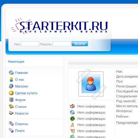
Ник:
Пароль:
Навигация
Ник:
Главная
Дата рождени
О нас
Пол:
Магазин
Регистрация:
Последний ви
Где/как купить
Специальная 
Форум
Род занятий:
Место житель
Нет информации
Статьи
Интересы:
Нет информации
Новости
Рейтинг:
Нет информации
Предупрежде
Опросы
Нет информации
Поиск
Нет информации
Нет информации