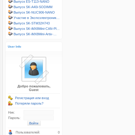
Выпуск ES-T113-NANO
Выпуск SK-A40i-SODIMM
Выпуск SK-NUC906-NANO
Участие в Экспоэлектроник…
Выпуск SK-STM32H743
Выпуск SK-iMX8Mini-CAN-Pl…
Выпуск SK-iMX8Mini-Artix-…
User Info
Добро пожаловать,
Guest
Регистрация или вход
Потеряли пароль?
Ник:
Пароль:
Пользователей:
0