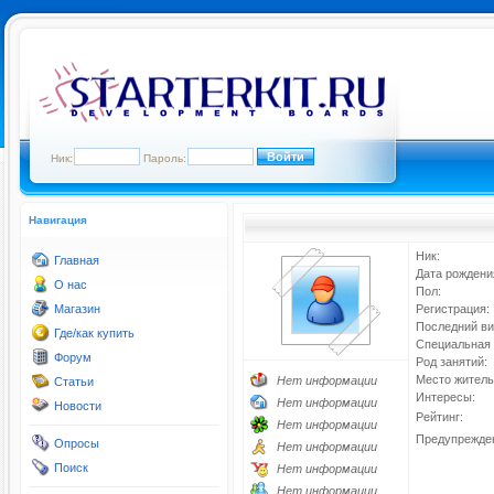
Ник:
Пароль:
Навигация
Ник:
Главная
Дата рождени
О нас
Пол:
Магазин
Регистрация:
Последний ви
Где/как купить
Специальная 
Форум
Род занятий:
Место житель
Нет информации
Статьи
Интересы:
Нет информации
Новости
Рейтинг:
Нет информации
Предупрежде
Опросы
Нет информации
Поиск
Нет информации
Нет информации