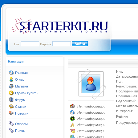
Ник:
Пароль:
Навигация
Ник:
Главная
Дата рождени
О нас
Пол:
Магазин
Регистрация:
Последний ви
Где/как купить
Специальная 
Форум
Род занятий:
Место житель
Нет информации
Статьи
Интересы:
Нет информации
Новости
Рейтинг:
Нет информации
Предупрежде
Опросы
Нет информации
Поиск
Нет информации
Нет информации