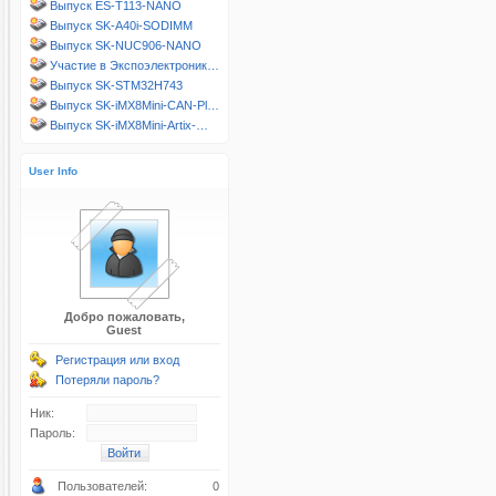
Выпуск ES-T113-NANO
Выпуск SK-A40i-SODIMM
Выпуск SK-NUC906-NANO
Участие в Экспоэлектроник…
Выпуск SK-STM32H743
Выпуск SK-iMX8Mini-CAN-Pl…
Выпуск SK-iMX8Mini-Artix-…
User Info
Добро пожаловать,
Guest
Регистрация или вход
Потеряли пароль?
Ник:
Пароль:
Пользователей:
0