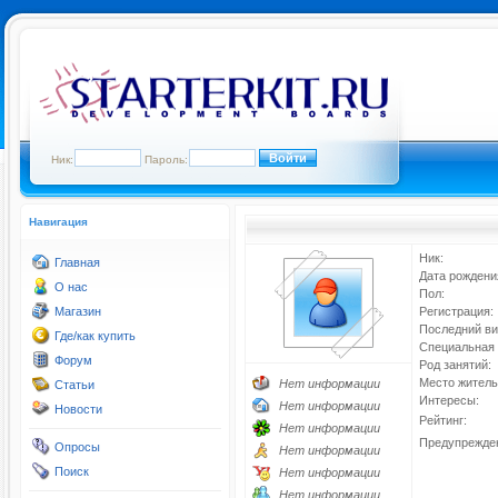
Ник:
Пароль:
Навигация
Ник:
Главная
Дата рождени
О нас
Пол:
Магазин
Регистрация:
Последний ви
Где/как купить
Специальная 
Форум
Род занятий:
Место житель
Нет информации
Статьи
Интересы:
Нет информации
Новости
Рейтинг:
Нет информации
Предупрежде
Опросы
Нет информации
Поиск
Нет информации
Нет информации