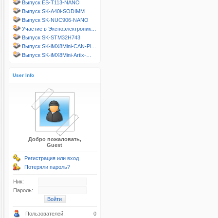
Выпуск ES-T113-NANO
Выпуск SK-A40i-SODIMM
Выпуск SK-NUC906-NANO
Участие в Экспоэлектроник…
Выпуск SK-STM32H743
Выпуск SK-iMX8Mini-CAN-Pl…
Выпуск SK-iMX8Mini-Artix-…
User Info
Добро пожаловать,
Guest
Регистрация или вход
Потеряли пароль?
Ник:
Пароль:
Пользователей:
0