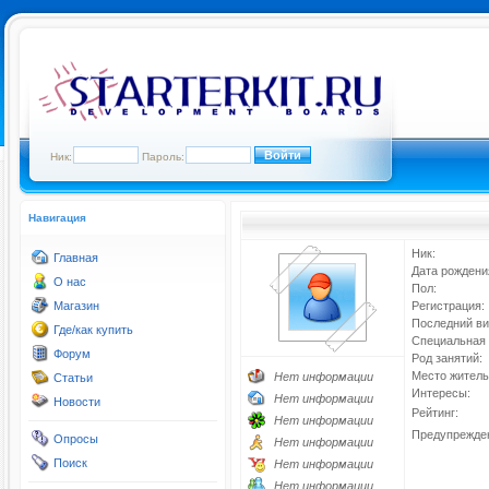
Ник:
Пароль:
Навигация
Ник:
Главная
Дата рождени
О нас
Пол:
Магазин
Регистрация:
Последний ви
Где/как купить
Специальная 
Форум
Род занятий:
Место житель
Нет информации
Статьи
Интересы:
Нет информации
Новости
Рейтинг:
Нет информации
Предупрежде
Опросы
Нет информации
Поиск
Нет информации
Нет информации