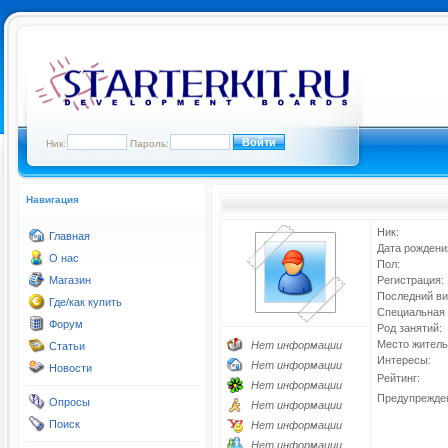
Ник:
Пароль:
Навигация
Ник:
Главная
Дата рождени
О нас
Пол:
Магазин
Регистрация:
Последний ви
Где/как купить
Специальная 
Форум
Род занятий:
Место житель
Нет информации
Статьи
Интересы:
Нет информации
Новости
Рейтинг:
Нет информации
Предупрежде
Опросы
Нет информации
Поиск
Нет информации
Нет информации