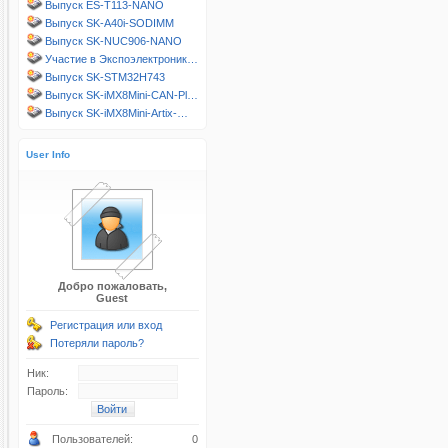
Выпуск ES-T113-NANO
Выпуск SK-A40i-SODIMM
Выпуск SK-NUC906-NANO
Участие в Экспоэлектроник…
Выпуск SK-STM32H743
Выпуск SK-iMX8Mini-CAN-Pl…
Выпуск SK-iMX8Mini-Artix-…
User Info
Добро пожаловать,
Guest
Регистрация или вход
Потеряли пароль?
Ник:
Пароль:
Пользователей:
0