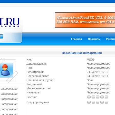
Главная
Профиль
Реком
Персональная информация
Ник:
MSD9
Дата рождения:
Нет информации
Пол:
Нет информации
Регистрация:
04.03.2021 12:13
Последний визит:
04.03.2021 12:14
Специальная группа:
Нет
Род занятий:
Нет информации
Место жительства:
Нет информации
 информации
Интересы:
Нет информации
 информации
Рейтинг:
 информации
Предупреждения:
 информации
 информации
 информации