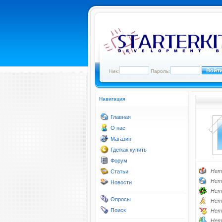
Ник:
Пароль:
Навигация
Главная
О нас
Магазин
Где/как купить
Форум
Нет
Статьи
Нет
Новости
Нет
Опросы
Нет
Поиск
Нет
Нет