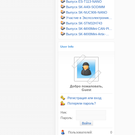
Выпуск ES-T113-NANO
Выпуск SK-A40i-SODIMM
Выпуск SK-NUC906-NANO
Участие в Экспоэлектроник…
Выпуск SK-STM32H743
Выпуск SK-iMX8Mini-CAN-Pl…
Выпуск SK-iMX8Mini-Artix-…
User Info
Добро пожаловать,
Guest
Регистрация или вход
Потеряли пароль?
Ник:
Пароль:
Пользователей:
0