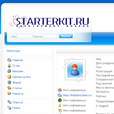
Ник:
Пароль:
Навигация
Ник:
Главная
Дата рождени
О нас
Пол:
Магазин
Регистрация:
Последний ви
Где/как купить
Специальная 
Форум
Род занятий:
Место житель
Статьи
Нет информации
Интересы:
Новости
https://ledplamyabar.ru/
Рейтинг:
Нет информации
Предупрежде
Опросы
Нет информации
0: Андрей
Поиск
Нет информации