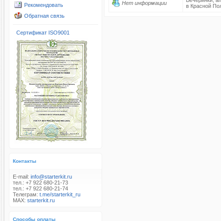
Вечеринки, а
Нет информации
Рекомендовать
в Красной Пол
Обратная связь
Сертификат ISO9001
Контакты
E-mail:
info@starterkit.ru
тел.: +7 922 680-21-73
тел.: +7 922 680-21-74
Телеграм:
t.me/starterkit_ru
MAX:
starterkit.ru
Способы оплаты