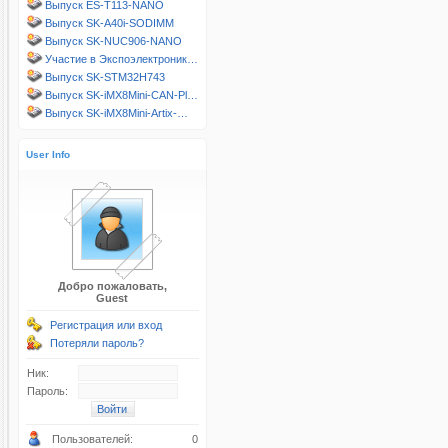
Выпуск ES-T113-NANO
Выпуск SK-A40i-SODIMM
Выпуск SK-NUC906-NANO
Участие в Экспоэлектроник…
Выпуск SK-STM32H743
Выпуск SK-iMX8Mini-CAN-Pl…
Выпуск SK-iMX8Mini-Artix-…
User Info
Добро пожаловать,
Guest
Регистрация или вход
Потеряли пароль?
Ник:
Пароль:
Пользователей:
0