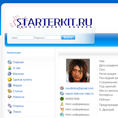
Ник:
Пароль:
Навигация
Ник:
Главная
Дата рождени
О нас
Пол:
Магазин
Регистрация:
Последний ви
Где/как купить
Специальная 
Форум
Род занятий:
zavdimka@gmail.com
Место житель
Статьи
nepon.telecom.mipt.ru
Интересы:
Новости
494557696
Рейтинг:
Нет информации
Предупрежде
Опросы
Нет информации
0: Дмитрий
Поиск
Нет информации