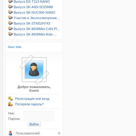
Выпуск ES-T113-NANO
Выпуск SK-A40i-SODIMM
Выпуск SK-NUC906-NANO
Участие в Экспоэлектроник…
Выпуск SK-STM32H743
Выпуск SK-iMX8Mini-CAN-Pl…
Выпуск SK-iMX8Mini-Artix-…
User Info
Добро пожаловать,
Guest
Регистрация или вход
Потеряли пароль?
Ник:
Пароль:
Пользователей:
0