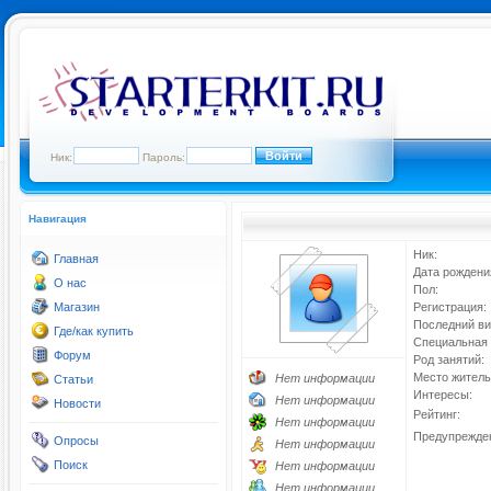
Ник:
Пароль:
Навигация
Ник:
Главная
Дата рождени
О нас
Пол:
Магазин
Регистрация:
Последний ви
Где/как купить
Специальная 
Форум
Род занятий:
Место житель
Нет информации
Статьи
Интересы:
Нет информации
Новости
Рейтинг:
Нет информации
Предупрежде
Опросы
Нет информации
Поиск
Нет информации
Нет информации