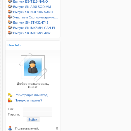
Выпуск ES-T113-NANO
Выпуск SK-A40i-SODIMM
Выпуск SK-NUC906-NANO
Участие в Экспоэлектроник…
Выпуск SK-STM32H743
Выпуск SK-iMX8Mini-CAN-Pl…
Выпуск SK-iMX8Mini-Artix-…
User Info
Добро пожаловать,
Guest
Регистрация или вход
Потеряли пароль?
Ник:
Пароль:
Пользователей:
0