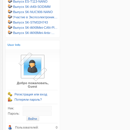
Выпуск ES-T113-NANO
Выпуск SK-A40i-SODIMM
Выпуск SK-NUC906-NANO
Участие в Экспоэлектроник…
Выпуск SK-STM32H743
Выпуск SK-iMX8Mini-CAN-Pl…
Выпуск SK-iMX8Mini-Artix-…
User Info
Добро пожаловать,
Guest
Регистрация или вход
Потеряли пароль?
Ник:
Пароль:
Пользователей:
0