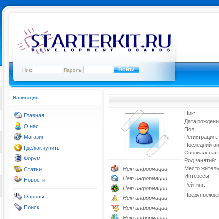
Ник:
Пароль:
Навигация
Ник:
Главная
Дата рождени
О нас
Пол:
Магазин
Регистрация:
Последний ви
Где/как купить
Специальная 
Форум
Род занятий:
Место житель
Нет информации
Статьи
Интересы:
Нет информации
Новости
Рейтинг:
Нет информации
Предупрежде
Опросы
Нет информации
Поиск
Нет информации
Нет информации