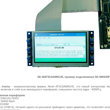
SK-MAT91SAM9G45, пример подключения SK-MI0430F
а платы
- микроконтроллер фирмы Atmel AT91SAM9G45, это новый контроллер я
, включив в себя всю имеющуюся периферию, повышена частота ядра - 400МГц.
енная периферия:
 (32Mx16) DDR2
 NAND flash
10/100M
host (USB-A), питание одного из разъемов приведено через джампер, что позволяет исп