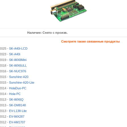
Наличие: Снято с произв.
Смотрите также связанные продукты
2025 -
SK-A40i-LCD
2023 -
SK-A40i
2019 -
SK-iMX8Mini
2018 -
SK-iMX6ULL
2016 -
SK-NUC976
2015 -
Sunshine-A20
2015 -
Sunshine-A20-Lite
2014 -
HolaDuo-PC
2014 -
Hola-PC
2013 -
SK-iMX6Q
2013 -
SK-DM8148
2013 -
EV-L138-Lite
2012 -
EV-IMX287
2012 -
EV-AM1707