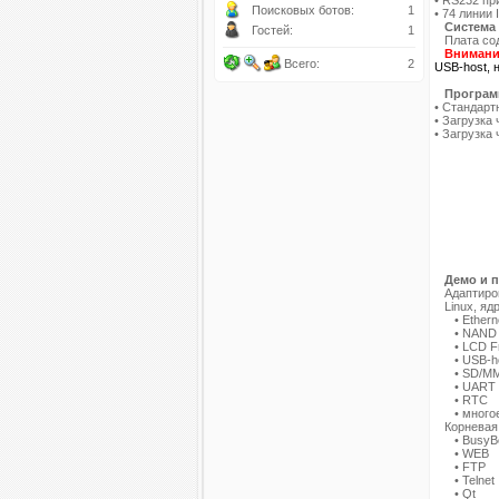
• RS232 пр
Поисковых ботов:
1
• 74 линии
Система
Гостей:
1
Плата соде
Внимани
Всего:
2
USB-host, 
Программ
• Стандарт
• Загрузка
• Загрузка 
Демо и 
Адаптиров
Linux, ядр
• Ethern
• NAND f
• LCD Fra
• USB-ho
• SD/MMC
• UA
• RT
• многое
Корневая ф
• BusyB
• WEB
• FTP
• Telnet
• Qt