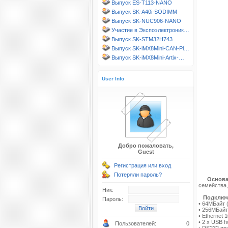
Выпуск ES-T113-NANO
Выпуск SK-A40i-SODIMM
Выпуск SK-NUC906-NANO
Участие в Экспоэлектроник…
Выпуск SK-STM32H743
Выпуск SK-iMX8Mini-CAN-Pl…
Выпуск SK-iMX8Mini-Artix-…
User Info
Добро пожаловать,
Guest
Регистрация или вход
Потеряли пароль?
Основ
семейства
Ник:
Подключ
Пароль:
• 64MБайт
• 256МБайт
• Ethernet 
• 2 x USB 
Пользователей:
0