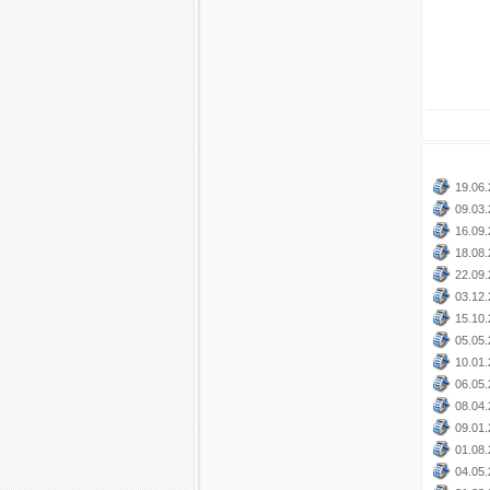
19.06.
09.03.
16.09.
18.08.
22.09.
03.12.
15.10.
05.05.
10.01.
06.05.
08.04.
09.01.
01.08.
04.05.