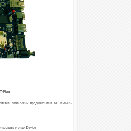
T-Plug
вляется логическим продолжением AT91SAM9G
ользовать его как Device