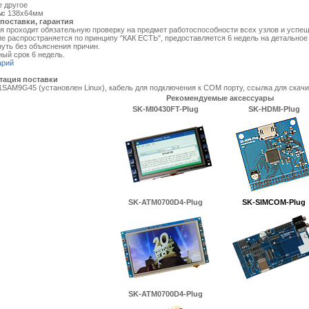
 другое
ы:
138х64мм
поставки, гарантия
проходит обязательную проверку на предмет работоспособности всех узлов и успеш
е распространяется по принципу "КАК ЕСТЬ", предоставляется 6 недель на детальное 
уть без объяснения причин.
ый срок 6 недель.
арий
тация поставки
AM9G45 (установлен Linux), кабель для подключения к COM порту, ссылка для ска
Рекомендуемые аксессуары
SK-MI0430FT-Plug
SK-HDMI-Plug
SK-ATM0700D4-Plug
SK-SIMCOM-Plug
SK-ATM0700D4-Plug