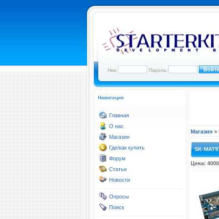
Ник:
Пароль:
Навигация
Главная
О нас
Магазин
» 
Магазин
Где/как купить
SK-MAT9
Форум
Цена: 4000
Статьи
Новости
Опросы
Поиск