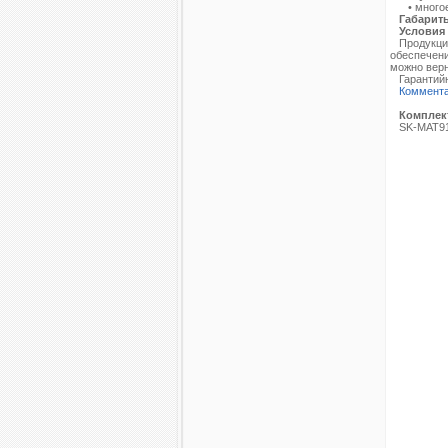
• многое
Габарит
Условия 
Продукция 
обеспечени
можно верн
Гарантийн
Коммент
Комплек
SK-MAT91S