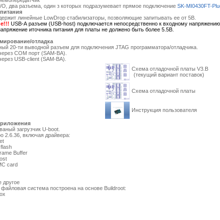
иемопередатчик
 I/O, два разъема, один з которых подразумевает прямое подключение
SK-MI0430FT-Plu
 питания
ржит линейные LowDrop стабилизаторы, позволяющие запитывать ее от 5В.
е!!!
USB-A разъем (USB-host) подключается непосредственно к входному напряжению
напряжение иточника питания для платы не должено быть более 5.5В.
ирование/отладка
ный 20-ти выводной разъем для подключения JTAG программатора/отладчика.
 через COM порт (SAM-BA).
через USB-client (SAM-BA).
Схема отладочной платы V3.B
(текущий вариант поставок)
Схема отладочной платы
Инструкция пользователя
приложения
аный загрузчик U-boot.
о 2.6.36, включая драйвера:
et
lash
me Buffer
st
 card
RT
C
 другое
айловая система построена на основе Buildroot:
ox