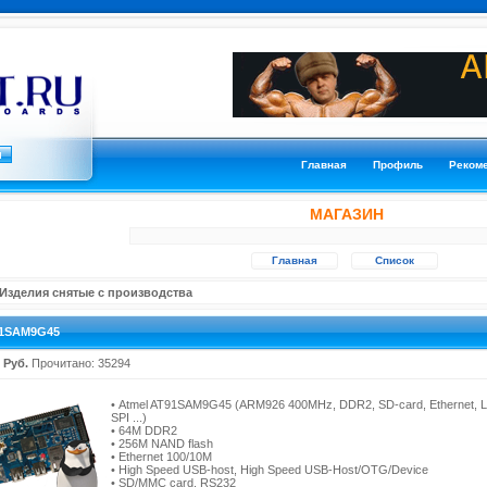
Главная
Профиль
Реком
МАГАЗИН
Главная
Список
Изделия снятые с производства
1SAM9G45
 Руб.
Прочитано: 35294
• Atmel AT91SAM9G45 (ARM926 400MHz, DDR2, SD-card, Ethernet, L
SPI ...)
• 64M DDR2
• 256M NAND flash
• Ethernet 100/10M
• High Speed USB-host, High Speed USB-Host/OTG/Device
• SD/MMC card, RS232