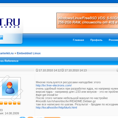
Главная
Профиль
Реком
tarterkit.ru
»
Embedded Linux
oss Reference
17.10.2010 14:12
17.10.2010 14:13
Многие пользуются ресурсами наподобие этого
http://lxr.free-electrons.com/
очень удобный поиск при разработке ядра, но напрмер нужн
версии ядра - например для i.233 или мнуков - это не проблем
#apt-get install lxr
После этого читаем небольшой мануал по настройке
#mcedit /usr/share/doc/lxr/README.Debian.gz
там все написано по шагам. Результат - бродим по исходни
http://localhost/lxr/http/blurb.html
83
ия: 14.08.2009