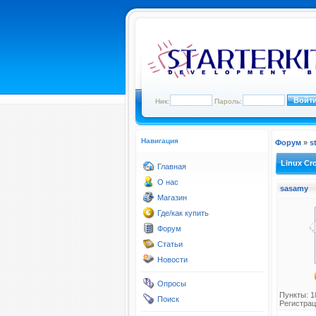
Ник:
Пароль:
Навигация
Форум
»
s
Linux Cr
Главная
О нас
sasamy
Магазин
Где/как купить
Форум
Статьи
Новости
Опросы
Пункты: 1
Поиск
Регистрац