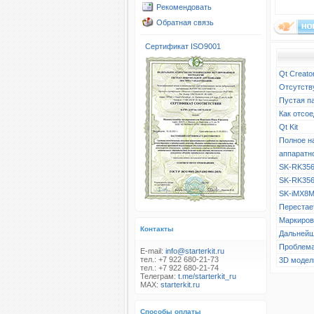
Рекомендовать
Обратная связь
Сертификат ISO9001
Qt Creato
Отсутств
Пустая п
Как отсое
Qt Kit
Полное н
аппаратн
SK-RK356
SK-RK356
SK-iMX8M
Перестает
Маркиров
Контакты
Дальнейш
Проблема
E-mail:
info@starterkit.ru
тел.: +7 922 680-21-73
3D модел
тел.: +7 922 680-21-74
Телеграм:
t.me/starterkit_ru
MAX:
starterkit.ru
Способы оплаты