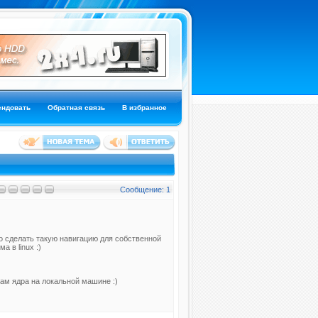
ендовать
Обратная связь
В избранное
Сообщение: 1
о сделать такую навигацию для собственной
а в linux :)
кам ядра на локальной машине :)