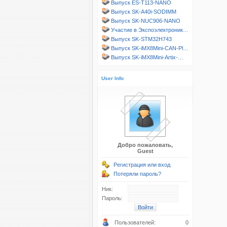
Выпуск ES-T113-NANO
Выпуск SK-A40i-SODIMM
Выпуск SK-NUC906-NANO
Участие в Экспоэлектроник…
Выпуск SK-STM32H743
Выпуск SK-iMX8Mini-CAN-Pl…
Выпуск SK-iMX8Mini-Artix-…
User Info
Добро пожаловать,
Guest
Регистрация или вход
Потеряли пароль?
Ник:
Пароль:
Пользователей:
0