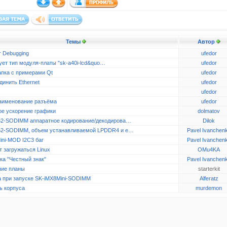
Темы
Автор
r Debugging
ufedor
ует тип модуля-платы "sk-a40i-lcd&quo…
ufedor
апка с примерами Qt
ufedor
динить Ethernet
ufedor
ufedor
аименование разъёма
ufedor
ое ускорение графики
dolmatov
2-SODIMM аппаратное кодирование/декодирова…
Dilok
2-SODIMM, объем устанавливаемой LPDDR4 и e…
Pavel Ivanchen
ini-MOD I2C3 баг
Pavel Ivanchen
 загружаться Linux
OMu4KA
ка "Честный знак"
Pavel Ivanchen
ие планы
starterkit
 при запуске SK-iMX8Mini-SODIMM
Alferatz
ь корпуса
murdemon