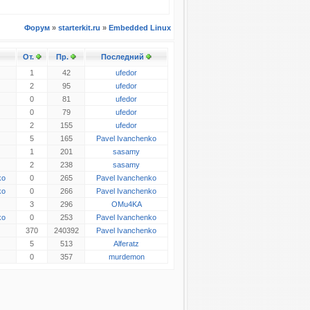
Форум
»
starterkit.ru
»
Embedded Linux
От.
Пр.
Последний
1
42
ufedor
2
95
ufedor
0
81
ufedor
0
79
ufedor
2
155
ufedor
5
165
Pavel Ivanchenko
1
201
sasamy
2
238
sasamy
ko
0
265
Pavel Ivanchenko
ko
0
266
Pavel Ivanchenko
3
296
OMu4KA
ko
0
253
Pavel Ivanchenko
370
240392
Pavel Ivanchenko
5
513
Alferatz
0
357
murdemon