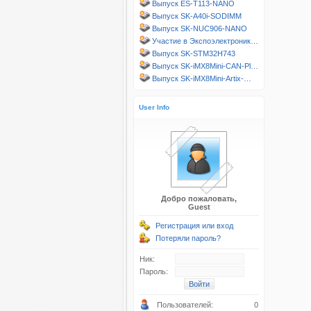
Выпуск ES-T113-NANO
Выпуск SK-A40i-SODIMM
Выпуск SK-NUC906-NANO
Участие в Экспоэлектроник…
Выпуск SK-STM32H743
Выпуск SK-iMX8Mini-CAN-Pl…
Выпуск SK-iMX8Mini-Artix-…
User Info
Добро пожаловать,
Guest
Регистрация или вход
Потеряли пароль?
Ник:
Пароль:
Пользователей:
0