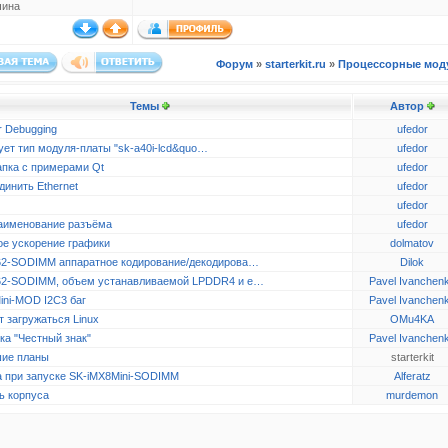
чина
Форум
»
starterkit.ru
»
Процессорные мод
Темы
Автор
r Debugging
ufedor
ует тип модуля-платы "sk-a40i-lcd&quo…
ufedor
апка с примерами Qt
ufedor
динить Ethernet
ufedor
ufedor
аименование разъёма
ufedor
ое ускорение графики
dolmatov
2-SODIMM аппаратное кодирование/декодирова…
Dilok
2-SODIMM, объем устанавливаемой LPDDR4 и e…
Pavel Ivanchen
ini-MOD I2C3 баг
Pavel Ivanchen
 загружаться Linux
OMu4KA
ка "Честный знак"
Pavel Ivanchen
ие планы
starterkit
 при запуске SK-iMX8Mini-SODIMM
Alferatz
ь корпуса
murdemon