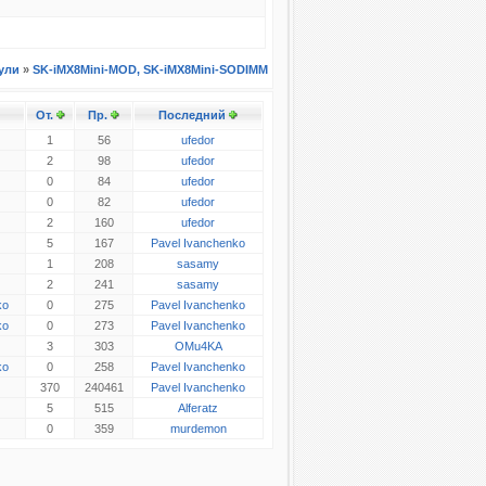
ули
»
SK-iMX8Mini-MOD, SK-iMX8Mini-SODIMM
От.
Пр.
Последний
1
56
ufedor
2
98
ufedor
0
84
ufedor
0
82
ufedor
2
160
ufedor
5
167
Pavel Ivanchenko
1
208
sasamy
2
241
sasamy
ko
0
275
Pavel Ivanchenko
ko
0
273
Pavel Ivanchenko
3
303
OMu4KA
ko
0
258
Pavel Ivanchenko
370
240461
Pavel Ivanchenko
5
515
Alferatz
0
359
murdemon