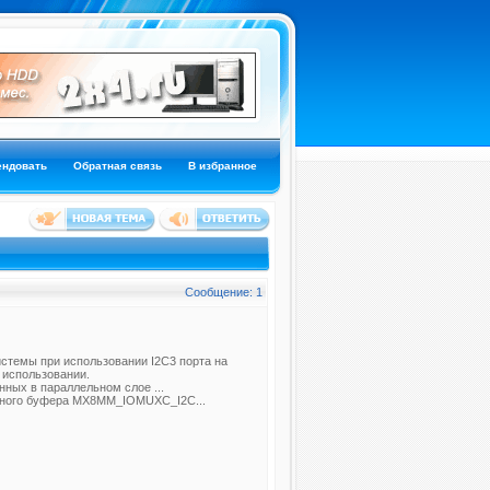
ендовать
Обратная связь
В избранное
Сообщение: 1
стемы при использовании I2C3 порта на
 использовании.
ных в параллельном слое ...
одного буфера MX8MM_IOMUXC_I2C...