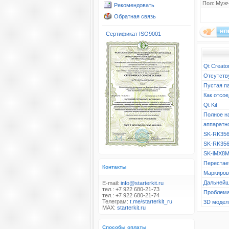
Пол: Муж
Рекомендовать
Обратная связь
Сертификат ISO9001
Qt Creato
Отсутств
Пустая п
Как отсое
Qt Kit
Полное н
аппаратн
SK-RK356
SK-RK356
SK-iMX8M
Перестает
Контакты
Маркиров
Дальнейш
E-mail:
info@starterkit.ru
тел.: +7 922 680-21-73
Проблема
тел.: +7 922 680-21-74
Телеграм:
t.me/starterkit_ru
3D модел
MAX:
starterkit.ru
Способы оплаты