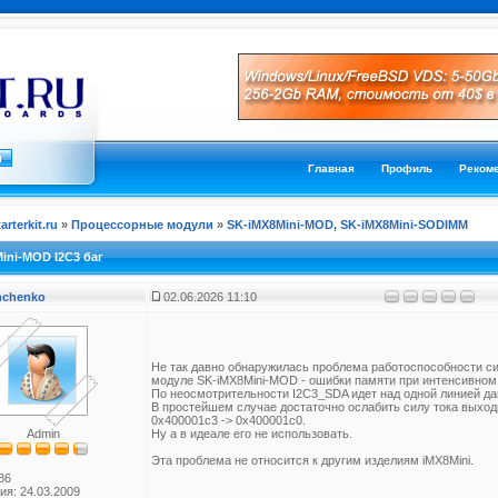
Главная
Профиль
Реком
tarterkit.ru
»
Процессорные модули
»
SK-iMX8Mini-MOD, SK-iMX8Mini-SODIMM
ini-MOD I2C3 баг
anchenko
02.06.2026 11:10
Не так давно обнаружилась проблема работоспособности си
модуле SK-iMX8Mini-MOD - ошибки памяти при интенсивном
По неосмотрительности I2C3_SDA идет над одной линией дан
В простейшем случае достаточно ослабить силу тока вых
0x400001c3 -> 0x400001c0.
Admin
Ну а в идеале его не использовать.
Эта проблема не относится к другим изделиям iMX8Mini.
86
ия: 24.03.2009