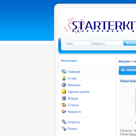
Ник:
Пароль:
Навигация
Форум
»
s
SK-iMX8M
Главная
О нас
Pavel Iv
Магазин
Где/как купить
Форум
Статьи
Новости
Опросы
Поиск
Пункты: 4
Регистрац