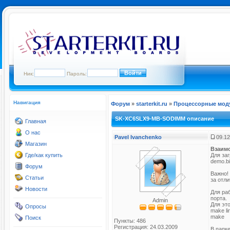
Ник:
Пароль:
Навигация
Форум
»
starterkit.ru
»
Процессорные мод
SK-XC6SLX9-MB-SODIMM описание
Главная
О нас
Pavel Ivanchenko
09.12
Магазин
Взаим
Где/как купить
Для заг
demo.b
Форум
Важно!
Статьи
за отл
Новости
Для ра
порта.
Admin
Для эт
Опросы
make li
make
Поиск
Пункты: 486
Регистрация: 24.03.2009
В папк