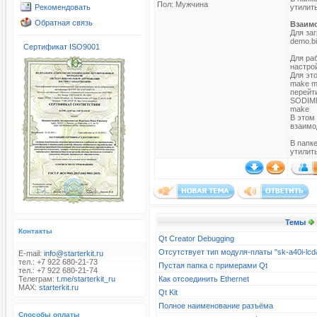
Пол: Мужчина
Рекомендовать
утилит
Обратная связь
Взаимо
Для заг
demo.b
Сертификат ISO9001
Для ра
настрой
Для эт
make m
перейти
SODIM
make
В этом 
взаимо
В папк
утилит
Темы
Контакты
Qt Creator Debugging
Отсутствует тип модуля-платы "sk-a40i-l
E-mail:
info@starterkit.ru
тел.: +7 922 680-21-73
Пустая папка с примерами Qt
тел.: +7 922 680-21-74
Телеграм:
t.me/starterkit_ru
Как отсоединить Ethernet
MAX:
starterkit.ru
Qt Kit
Полное наименование разъёма
Способы оплаты