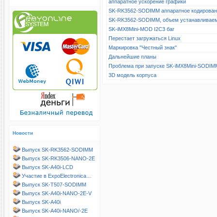
аппаратное ускорение графики
SK-RK3562-SODIMM аппаратное кодирова
SK-RK3562-SODIMM, объем устанавливае
SK-iMX8Mini-MOD I2C3 баг
Перестает загружаться Linux
Маркировка "Честный знак"
Дальнейшие планы
Проблема при запуске SK-iMX8Mini-SODIM
3D модель корпуса
Новости
Выпуск SK-RK3562-SODIMM
Выпуск SK-RK3506-NANO-2E
Выпуск SK-A40i-LCD
Участие в ExpoElectronica…
Выпуск SK-T507-SODIMM
Выпуск SK-A40i-NANO-2E-V
Выпуск SK-A40i
Выпуск SK-A40i-NANO/-2E