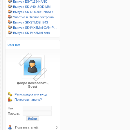
Выпуск ES-T113-NANO
Выпуск SK-A40i-SODIMM
Выпуск SK-NUC906-NANO
Участие в Экспоэлектроник…
Выпуск SK-STM32H743
Выпуск SK-iMX8Mini-CAN-Pl…
Выпуск SK-iMX8Mini-Artix-…
User Info
Добро пожаловать,
Guest
Регистрация или вход
Потеряли пароль?
Ник:
Пароль:
Пользователей:
0