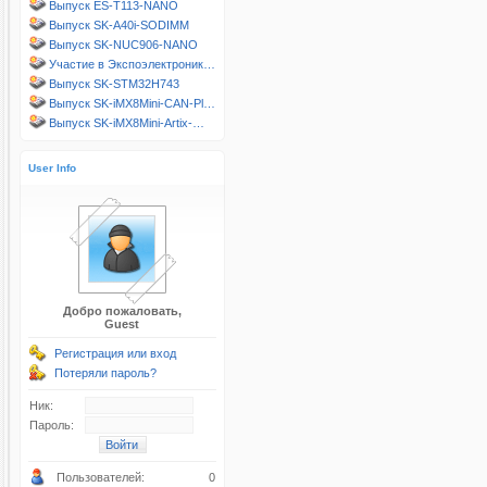
Выпуск ES-T113-NANO
Выпуск SK-A40i-SODIMM
Выпуск SK-NUC906-NANO
Участие в Экспоэлектроник…
Выпуск SK-STM32H743
Выпуск SK-iMX8Mini-CAN-Pl…
Выпуск SK-iMX8Mini-Artix-…
User Info
Добро пожаловать,
Guest
Регистрация или вход
Потеряли пароль?
Ник:
Пароль:
Пользователей:
0