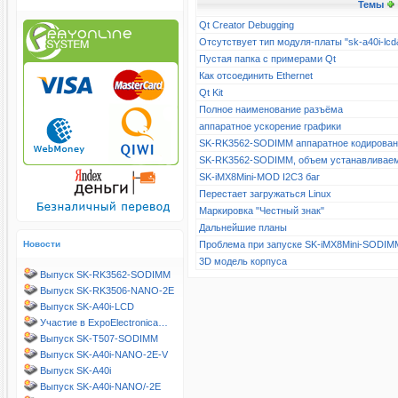
Темы
Qt Creator Debugging
Отсутствует тип модуля-платы "sk-a40i-l
Пустая папка с примерами Qt
Как отсоединить Ethernet
Qt Kit
Полное наименование разъёма
аппаратное ускорение графики
SK-RK3562-SODIMM аппаратное кодирова
SK-RK3562-SODIMM, объем устанавливае
SK-iMX8Mini-MOD I2C3 баг
Перестает загружаться Linux
Маркировка "Честный знак"
Дальнейшие планы
Новости
Проблема при запуске SK-iMX8Mini-SODIM
3D модель корпуса
Выпуск SK-RK3562-SODIMM
Выпуск SK-RK3506-NANO-2E
Выпуск SK-A40i-LCD
Участие в ExpoElectronica…
Выпуск SK-T507-SODIMM
Выпуск SK-A40i-NANO-2E-V
Выпуск SK-A40i
Выпуск SK-A40i-NANO/-2E