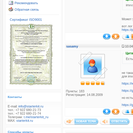
Рекомендовать
imxv
Обратная связь
Может у
Сертификат ISO9001
вот лог
https:/
sasamy
10.04
Цита
Есть
не так
для im
https:/
https:/
Пункты: 183
Регистрация: 14.08.2009
Контакты
но есть
https:/
E-mail:
info@starterkit.ru
тел.: +7 922 680-21-73
тел.: +7 922 680-21-74
Телеграм:
t.me/starterkit_ru
MAX:
starterkit.ru
Способы оплаты