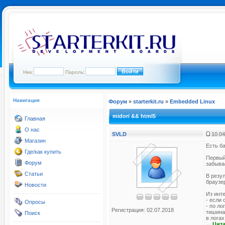
Ник:
Пароль:
Навигация
Форум
»
starterkit.ru
»
Embedded Linux
midori && html5
Главная
О нас
SVLD
10.04
Магазин
Есть б
Где/как купить
Первый 
Форум
забыва
Статьи
В резул
браузе
Новости
Из инт
- если
Опросы
- по ло
Регистрация: 02.07.2018
тишина
Поиск
в логах
Цита