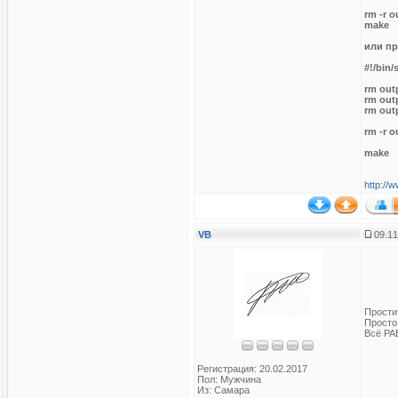
rm -r 
make
или пр
#!/bin/
rm out
rm out
rm out
rm -r 
make
http://
VB
09.11
Прости
Просто
Всё РА
Регистрация: 20.02.2017
Пол: Мужчина
Из: Самара