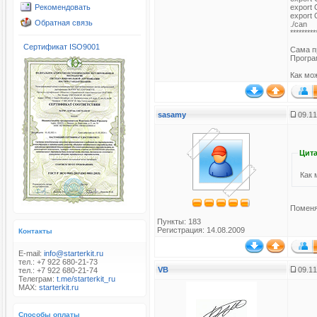
Рекомендовать
expor
expor
Обратная связь
./can
*********
Сертификат ISO9001
Сама п
Програ
Как мо
sasamy
09.11
Цита
Как 
Поменя
Пункты: 183
Регистрация: 14.08.2009
Контакты
E-mail:
info@starterkit.ru
тел.: +7 922 680-21-73
VB
09.11
тел.: +7 922 680-21-74
Телеграм:
t.me/starterkit_ru
MAX:
starterkit.ru
Способы оплаты