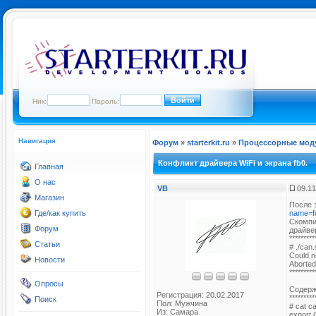
Ник:
Пароль:
Навигация
Форум
»
starterkit.ru
»
Процессорные мод
Конфликт драйвера WiFi и экрана fb0.
Главная
О нас
VB
09.11
Магазин
После 
Где/как купить
name=f
Скомпи
Форум
драйве
*********
Статьи
# ./can
Could n
Новости
Aborted
*********
Опросы
Содерж
Регистрация: 20.02.2017
*********
Поиск
Пол: Мужчина
# cat c
Из: Самара
expor