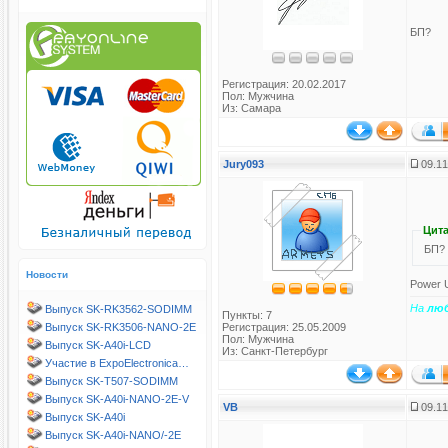
БП?
Регистрация: 20.02.2017
Пол: Мужчина
Из: Самара
Jury093
09.11
Цита
БП?
Новости
Power U
На
лю
Выпуск SK-RK3562-SODIMM
Пункты: 7
Выпуск SK-RK3506-NANO-2E
Регистрация: 25.05.2009
Пол: Мужчина
Выпуск SK-A40i-LCD
Из: Санкт-Петербург
Участие в ExpoElectronica…
Выпуск SK-T507-SODIMM
Выпуск SK-A40i-NANO-2E-V
VB
09.11
Выпуск SK-A40i
Выпуск SK-A40i-NANO/-2E