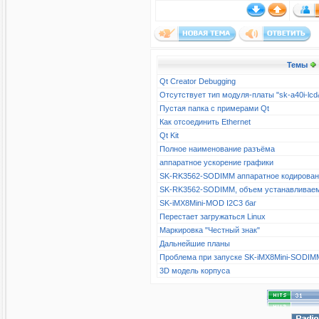
Темы
Qt Creator Debugging
Отсутствует тип модуля-платы "sk-a40i-l
Пустая папка с примерами Qt
Как отсоединить Ethernet
Qt Kit
Полное наименование разъёма
аппаратное ускорение графики
SK-RK3562-SODIMM аппаратное кодирова
SK-RK3562-SODIMM, объем устанавливае
SK-iMX8Mini-MOD I2C3 баг
Перестает загружаться Linux
Маркировка "Честный знак"
Дальнейшие планы
Проблема при запуске SK-iMX8Mini-SODIM
3D модель корпуса