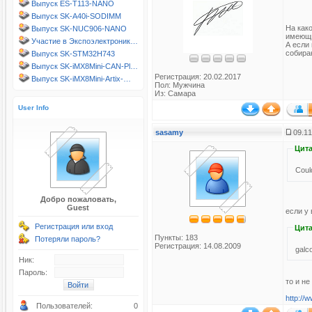
Выпуск ES-T113-NANO
Выпуск SK-A40i-SODIMM
На как
Выпуск SK-NUC906-NANO
имеющи
Участие в Экспоэлектроник…
А если
собираю
Выпуск SK-STM32H743
Выпуск SK-iMX8Mini-CAN-Pl…
Регистрация: 20.02.2017
Выпуск SK-iMX8Mini-Artix-…
Пол: Мужчина
Из: Самара
User Info
sasamy
09.11
Цита
Coul
Добро пожаловать,
Guest
если у 
Регистрация или вход
Цита
Пункты: 183
Потеряли пароль?
Регистрация: 14.08.2009
galc
Ник:
Пароль:
то и не
http://
Пользователей:
0