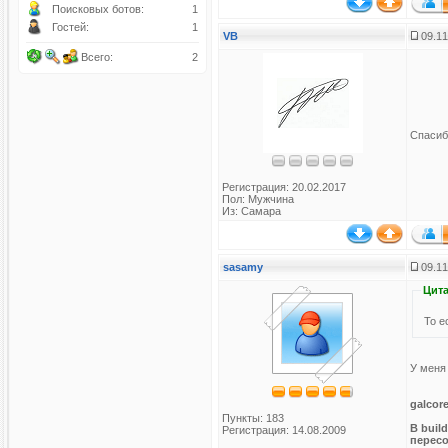
Поисковых ботов:
1
Гостей:
1
VB
09.11
Всего:
2
Спасиб
Регистрация: 20.02.2017
Пол: Мужчина
Из: Самара
sasamy
09.11
Цита
То е
У меня
galcor
Пункты: 183
В buil
Регистрация: 14.08.2009
пересо