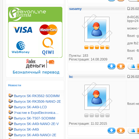
sasamy
25.02
if=RGB
bpp=24
можно 
fbset -
для fb2
fbset -
Пункты: 183
итд
Регистрация: 14.08.2009
kc
26.02
Новости
Выпуск SK-RK3562-SODIMM
Выпуск SK-RK3506-NANO-2E
fbset не
Выпуск SK-A40i-LCD
Участие в ExpoElectronica…
Выпуск SK-T507-SODIMM
Регистрация: 11.02.2015
Выпуск SK-A40i-NANO-2E-V
Выпуск SK-A40i
Выпуск SK-A40i-NANO/-2E