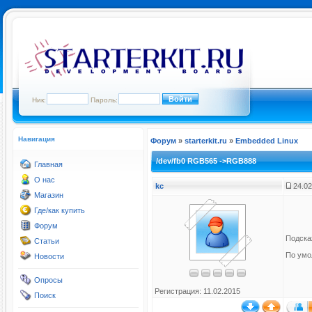
Ник:
Пароль:
Навигация
Форум
»
starterkit.ru
»
Embedded Linux
/dev/fb0 RGB565 ->RGB888
Главная
О нас
kc
24.02
Магазин
Где/как купить
Форум
Подскаж
Статьи
По умо
Новости
Опросы
Регистрация: 11.02.2015
Поиск