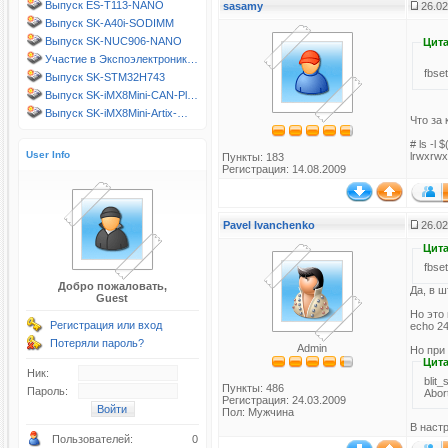
Выпуск ES-T113-NANO
sasamy
26.02
Выпуск SK-A40i-SODIMM
Выпуск SK-NUC906-NANO
Цита
Участие в Экспоэлектроник…
fbset
Выпуск SK-STM32H743
Выпуск SK-iMX8Mini-CAN-Pl…
Выпуск SK-iMX8Mini-Artix-…
Что за 
# ls -l 
User Info
lrwxrwxr
Пункты: 183
Регистрация: 14.08.2009
Pavel Ivanchenko
26.02
Цита
fbset
Добро пожаловать,
Да, в ш
Guest
Но это
Регистрация или вход
echo 24
Потеряли пароль?
Admin
Но при
Цита
Ник:
blit
Пункты: 486
Пароль:
Abor
Регистрация: 24.03.2009
Пол: Мужчина
В настр
Пользователей:
0