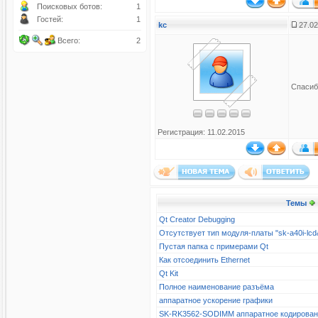
Поисковых ботов:
1
Гостей:
1
kc
27.02
Всего:
2
Спасиб
Регистрация: 11.02.2015
Темы
Qt Creator Debugging
Отсутствует тип модуля-платы "sk-a40i-l
Пустая папка с примерами Qt
Как отсоединить Ethernet
Qt Kit
Полное наименование разъёма
аппаратное ускорение графики
SK-RK3562-SODIMM аппаратное кодирова