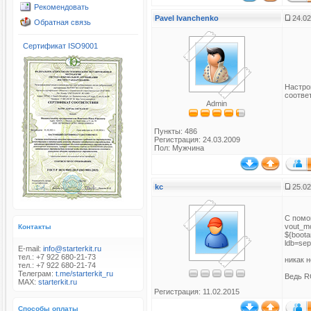
Рекомендовать
Pavel Ivanchenko
24.02
Обратная связь
Сертификат ISO9001
Настро
соотве
Admin
Пункты: 486
Регистрация: 24.03.2009
Пол: Мужчина
kc
25.02
С пом
vout_mo
Контакты
${boot
ldb=sep
E-mail:
info@starterkit.ru
тел.: +7 922 680-21-73
никак 
тел.: +7 922 680-21-74
Телеграм:
t.me/starterkit_ru
Ведь R
MAX:
starterkit.ru
Регистрация: 11.02.2015
Способы оплаты